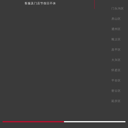
客服及门店节假日不休
门头沟区
房山区
通州区
顺义区
昌平区
大兴区
怀柔区
平谷区
密云区
延庆区