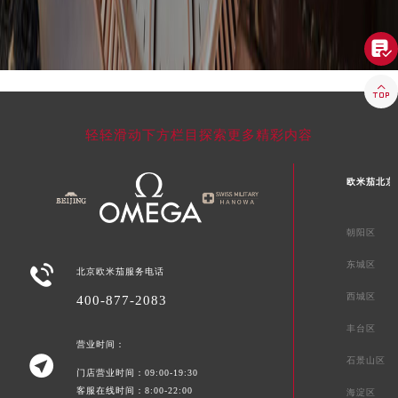


轻轻滑动下方栏目探索更多精彩内容
欧米茄北京
朝阳区
东城区

北京欧米茄服务电话
西城区
400-877-2083
丰台区
营业时间：

石景山区
门店营业时间：09:00-19:30
客服在线时间：8:00-22:00
海淀区