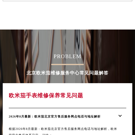
PROBLEM
北京欧米茄维修服务中心常见问题解答
欧米茄手表维修保养常见问题
2026年8月最新：欧米茄北京官方售后服务网点电话与地址解析
根据2026年8月最新：欧米茄北京官方售后服务网点电话与地址解析，欧米