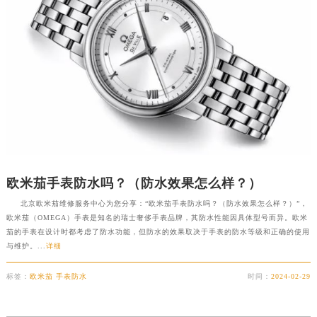
欧米茄手表防水吗？（防水效果怎么样？）
北京欧米茄维修服务中心为您分享：“欧米茄手表防水吗？（防水效果怎么样？）”，
欧米茄（OMEGA）手表是知名的瑞士奢侈手表品牌，其防水性能因具体型号而异。欧米
茄的手表在设计时都考虑了防水功能，但防水的效果取决于手表的防水等级和正确的使用
与维护。...
详细
标签：
欧米茄 手表防水
时间：
2024-02-29