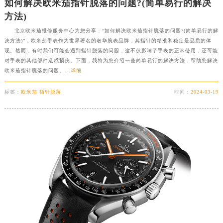
如何解决欧米茄指针脱落的问题?(简单易行的解决
方法)
北京欧米茄维修服务中心为您分享：“如何解决欧米茄指针脱落的问题?(简单易行的解
决方法)”，欧米茄手表作为世界著名的奢华腕表品牌，其指针的精准和稳定是品质的体
现。然而，有时我们可能会遇到指针脱落的问题，这不仅影响了手表的正常使用，还可能
对手表的其他部件造成损伤。下面，我将为您介绍一些简单易行的解决方法，帮助您解决
欧米茄指针脱落的问题。...
详细
标签：
欧米茄 指针脱落
时间：
2024-03-19