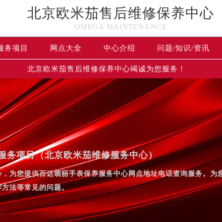
北京欧米茄售后维修保养中心
OMEGA MAINTENANCE
服务项目
网点大全
中心介绍
问题/知识/资讯
北京欧米茄售后维修保养中心竭诚为您服务！
服务项目（北京欧米茄维修服务中心）
心，为您提供百达翡丽手表保养服务中心网点地址电话查询服务。为
养方法等常见的问题。