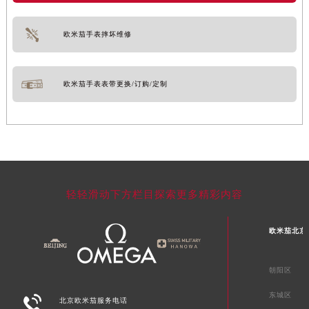
欧米茄手表摔坏维修
欧米茄手表表带更换/订购/定制
轻轻滑动下方栏目探索更多精彩内容
欧米茄北京
朝阳区
东城区

北京欧米茄服务电话