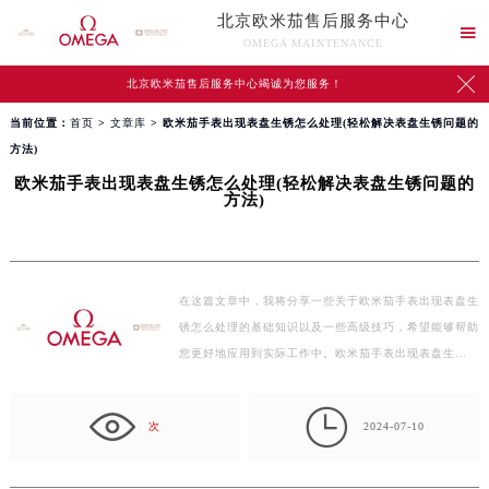
北京欧米茄售后服务中心

OMEGA MAINTENANCE

北京欧米茄售后服务中心竭诚为您服务！
当前位置：
首页
>
文章库
> 欧米茄手表出现表盘生锈怎么处理(轻松解决表盘生锈问题的
方法)
欧米茄手表出现表盘生锈怎么处理(轻松解决表盘生锈问题的
方法)
在这篇文章中，我将分享一些关于欧米茄手表出现表盘生
锈怎么处理的基础知识以及一些高级技巧，希望能够帮助
您更好地应用到实际工作中。欧米茄手表出现表盘生…

次
2024-07-10