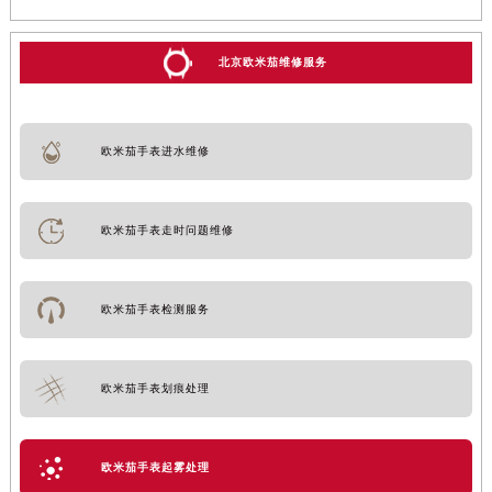
北京欧米茄维修服务
欧米茄手表进水维修
欧米茄手表走时问题维修
欧米茄手表检测服务
欧米茄手表划痕处理
欧米茄手表起雾处理