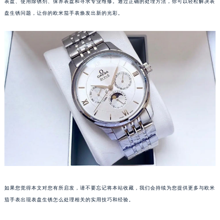
表盘、使用除锈剂、保养表盘和寻求专业维修。通过正确的处理方法，你可以轻松解决表
盘生锈问题，让你的欧米茄手表焕发出新的光彩。
如果您觉得本文对您有所启发，请不要忘记将本站收藏，我们会持续为您提供更多与欧米
茄手表出现表盘生锈怎么处理相关的实用技巧和经验。