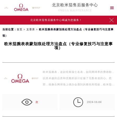
北京欧米茄售后服务中心

OMEGA MAINTENANCE

北京欧米茄售后服务中心竭诚为您服务！
当前位置：
首页
>
文章库
> 欧米茄腕表表蒙划痕处理方法盘点（专业修复技巧与注意事
项）
欧米茄腕表表蒙划痕处理方法盘点（专业修复技巧与注意事
项）
欧米茄腕表，这款经典瑞士名表，如同网球界的费德勒，
以其卓越的品质和优雅的设计征服了无数表迷的心。然
而，就像在网球场上偶尔会遇到的擦伤和瑕疵，欧米茄腕
表的…

次
2024-10-04