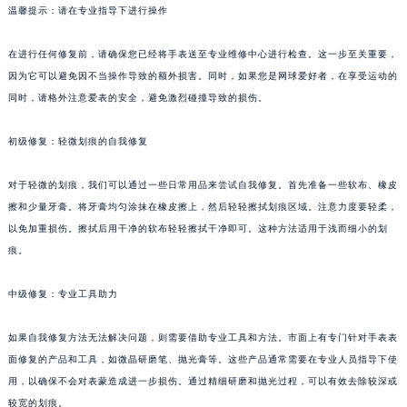
温馨提示：请在专业指导下进行操作
在进行任何修复前，请确保您已经将手表送至专业维修中心进行检查。这一步至关重要，
因为它可以避免因不当操作导致的额外损害。同时，如果您是网球爱好者，在享受运动的
同时，请格外注意爱表的安全，避免激烈碰撞导致的损伤。
初级修复：轻微划痕的自我修复
对于轻微的划痕，我们可以通过一些日常用品来尝试自我修复。首先准备一些软布、橡皮
擦和少量牙膏。将牙膏均匀涂抹在橡皮擦上，然后轻轻擦拭划痕区域。注意力度要轻柔，
以免加重损伤。擦拭后用干净的软布轻轻擦拭干净即可。这种方法适用于浅而细小的划
痕。
中级修复：专业工具助力
如果自我修复方法无法解决问题，则需要借助专业工具和方法。市面上有专门针对手表表
面修复的产品和工具，如微晶研磨笔、抛光膏等。这些产品通常需要在专业人员指导下使
用，以确保不会对表蒙造成进一步损伤。通过精细研磨和抛光过程，可以有效去除较深或
较宽的划痕。