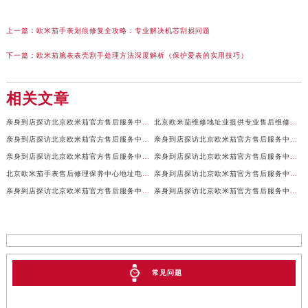
上一篇：
欧米茄手表划痕修复全攻略：专业解决机芯刮损问题
下一篇：
欧米茄腕表表壳割手处理方法深度解析（保护爱表的实用技巧）
相关文章
亲身到店探访北京欧米茄官方售后服务中心｜全新地址及售后热线（2026年7月最新）
北京欧米茄维修地址业提供专业售后维修保养服务权威公示（2026年7月最新）
亲身到店探访北京欧米茄官方售后服务中心｜服务电话及详细网点地址（2026年7月最新）
亲身到店探访北京欧米茄官方售后服务中心｜官方地址及联系电话（2026年7月最新）
亲身到店探访北京欧米茄官方售后服务中心｜网点地址及服务电话（2026年7月最新）
亲身到店探访北京欧米茄官方售后服务中心｜完整地址与售后热线（2026年7月最新）
北京欧米茄手表售后修理保养中心地址电话权威公示（2026年7月最新）
亲身到店探访北京欧米茄官方售后服务中心｜全部地址与售后服务电话（2026年7月最新）
亲身到店探访北京欧米茄官方售后服务中心｜最新官方地址及服务电话（2026年7月最新）
亲身到店探访北京欧米茄官方售后服务中心｜最新官方地址和维修热线（2026年7月最新）
常见问题