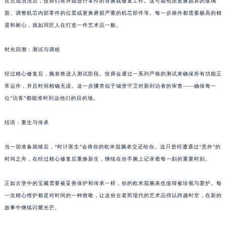
在完成清洗后，技师们将开始进行零件的替换或修复工作。这可能包括更换损坏的玻璃
面、调整机芯内部零件的位置或更换磨损严重的机芯部件等。每一步操作都需要极高的精
度和耐心，就如同匠人在打造一件艺术品一般。
时光回溯：测试与调校
经过精心修复后，腕表将进入测试阶段。技师会通过一系列严格的测试来确保所有功能正
常运作，并且时间精确无误。这一步骤类似于城堡守卫对新到访者的审查——确保每一
位“访客”都能准时到达他们的目的地。
结语：重生与传承
当一切准备就绪后，“时计医生”会将你的欧米茄腕表交还给你。这只曾经遭遇过“意外”的
时间之舟，在经过精心修复后重焕新生，继续在你手腕上记录着每一刻的重要时刻。
正如古堡中的宝藏需要被妥善保护和传承一样，你的欧米茄腕表也值得被珍视与爱护。每
一次精心维护都是对时间的一种致敬，让这份古老而现代的艺术品得以跨越时空，在新的
故事中继续闪耀光芒。