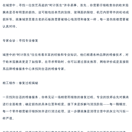
在城堡中，寻找一位技艺高超的“时计医生”并非易事。首先，你需要仔细检查你的欧米茄
腕表是否有明显的损伤。这可能包括表壳的划痕、玻璃面的裂纹、机芯内部零件的松动或
损坏等。就像城堡里最古老的石板路需要被细心地清理和修复一样，每一道伤痕都需要被
认真对待。
专家会诊：寻找专业修复
城堡中的“时计医生”往往有着丰富的经验和专业知识。他们精通各种品牌的维修技术，对
于欧米茄腕表更是了如指掌。在寻求帮助时，你可以通过朋友推荐、网络评价或是直接联
系品牌维修服务中心来找到合适的维修专家。
精工细作：修复过程揭秘
一旦找到合适的维修服务，你将见证一场精密而细致的修复过程。专业的技师会先对腕表
进行全面检查，确定损伤的具体位置和程度。接下来是拆解与清洗阶段——每一颗螺丝、
每一个零件都需被仔细拆卸并进行清洁处理。这一步骤就像是清理古堡中的灰尘与污垢一
样严谨。