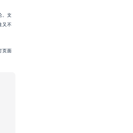
论。文
性又不
打页面