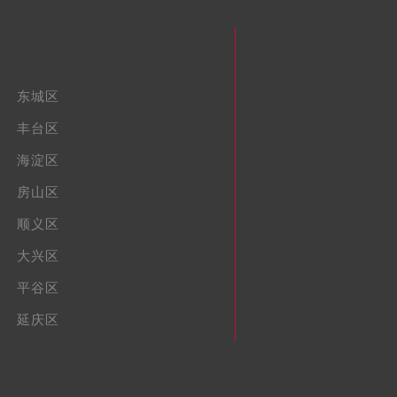
东城区
丰台区
海淀区
房山区
顺义区
大兴区
平谷区
延庆区