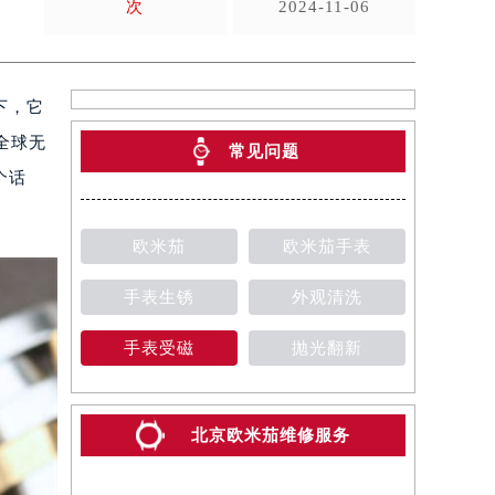
次
2024-11-06
下，它
全球无
常见问题
个话
欧米茄
欧米茄手表
手表生锈
外观清洗
手表受磁
抛光翻新
北京欧米茄维修服务