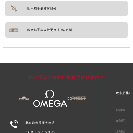
欧米茄手表摔坏维修
欧米茄手表表带更换/订购/定制
轻轻滑动下方栏目探索更多精彩内容
欧米茄北京
朝阳区
东城区

北京欧米茄服务电话
西城区
400-877-2083