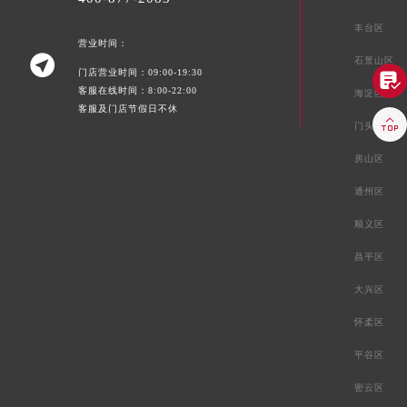
丰台区
营业时间：

石景山区
门店营业时间：09:00-19:30

客服在线时间：8:00-22:00
海淀区
客服及门店节假日不休

门头沟区
房山区
通州区
顺义区
昌平区
大兴区
怀柔区
平谷区
密云区