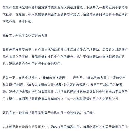
如果你在查询过程中遇到困难或者需要更深入的信息交流，不妨加入一些专业的手表论坛
或社群。在这里，你不仅能获取到更专业的解答和建议，还能与众多同样热爱手表的朋友
交流心得、分享经验。
揭秘五：别忘了实体店铺的力量
最后但同样重要的是，在你所在地的欧米茄专卖店或维修点寻求帮助。店员通常对品牌产
品有着深入的了解，并能提供专业且个性化的服务。他们不仅能帮助你查询到所需的信
息，还能解答你在使用过程中的任何疑问。
总结一下，在这个过程中，“神秘的查询密码”——序列号、“解说牌的力量”、“维修指南
和资源”的利用、“加入表友圈的力量”以及“实体店铺的帮助”，都是不可或缺的关键因
素。通过这些步骤的指引和实践操作，相信你已经能够轻松掌握如何查询欧米茄手表型号
了！记住，在探索世界顶级腕表奥秘的路上，每一步都值得我们用心去体验和学习。
愿你在这个钟表的世界里找到属于自己的那一份独特魅力与乐趣！
以上就是
北京欧米茄维修服务中心
为您分享的精彩内容。如果您还有其他关于欧米茄手表