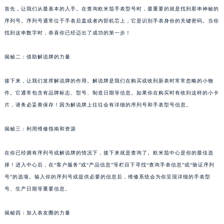
首先，让我们从最基本的入手。在查询欧米茄手表型号时，最重要的就是找到那串神秘的
序列号。序列号通常位于手表后盖或者内部机芯上，它是识别手表身份的关键密码。当你
找到这串数字时，恭喜你已经迈出了成功的第一步！
揭秘二：借助解说牌的力量
接下来，让我们发挥解说牌的作用。解说牌是我们在购买或收到新表时常常忽略的小物
件。它通常包含有品牌标志、型号、制造日期等信息。如果你在购买时有收到这样的小卡
片，请务必妥善保存！因为解说牌上往往会有详细的序列号和手表型号信息。
揭秘三：利用维修指南和资源
在你已经拥有序列号或解说牌的情况下，接下来就是查询了。欧米茄中心是你的最佳选
择！进入中心后，在“客户服务”或“产品信息”等栏目下寻找“查询手表信息”或“验证序列
号”的选项。输入你的序列号或提供必要的信息后，维修系统会为你呈现详细的手表型
号、生产日期等重要信息。
揭秘四：加入表友圈的力量