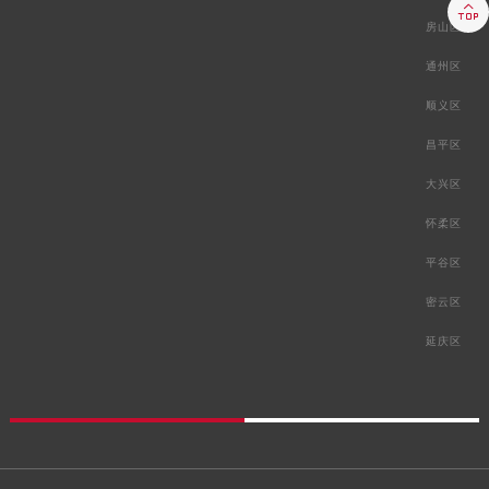

房山区
通州区
顺义区
昌平区
大兴区
怀柔区
平谷区
密云区
延庆区