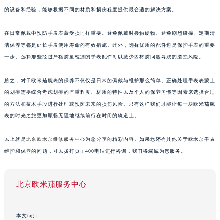
的设备和经验，能够根据不同的材质和损伤程度提供最合适的解决方案。
在日常佩戴中预防手表表蒙受损同样重要。避免佩戴时接触硬物、避免剧烈碰撞、定期清
洁保养等都是延长手表使用寿命的有效措施。此外，选择优质的配件也是保护手表的重要
一步。选择那些经过严格质量检测的手表配件可以减少因材质问题导致的磨损风险。
总之，对于欧米茄腕表的保养不仅仅是日常的佩戴与维护那么简单。正确处理手表表蒙上
的划痕需要综合考虑划痕的严重程度、材质的特性以及个人的保养习惯等因素来选择合适
的方法和技术手段进行处理或预防未来的损伤风险。只有这样我们才能让每一块欧米茄腕
表的时光之旅更加顺畅无阻地继续前行在时间的轨道上。
以上就是
北京欧米茄维修服务中心
为您分享的精彩内容。如果您还有其他关于欧米茄手表
维护和保养的问题，可以拨打页面400电话进行咨询，我们将竭诚为您服务。
北京欧米茄服务中心
本文tag：