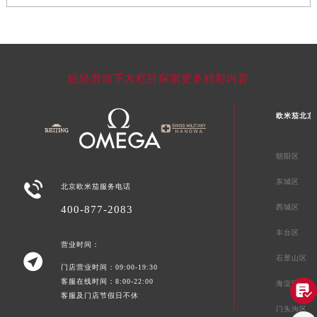
轻轻滑动下方栏目探索更多精彩内容
欧米茄北京
朝阳区
东城区

北京欧米茄服务电话
西城区
400-877-2083
丰台区
营业时间：

石景山区
门店营业时间：09:00-19:30
客服在线时间：8:00-22:00
海淀区

客服及门店节假日不休
门头沟区