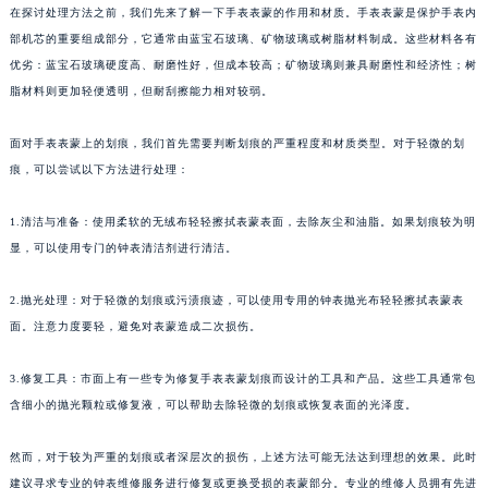
在探讨处理方法之前，我们先来了解一下手表表蒙的作用和材质。手表表蒙是保护手表内
部机芯的重要组成部分，它通常由蓝宝石玻璃、矿物玻璃或树脂材料制成。这些材料各有
优劣：蓝宝石玻璃硬度高、耐磨性好，但成本较高；矿物玻璃则兼具耐磨性和经济性；树
脂材料则更加轻便透明，但耐刮擦能力相对较弱。
面对手表表蒙上的划痕，我们首先需要判断划痕的严重程度和材质类型。对于轻微的划
痕，可以尝试以下方法进行处理：
1.清洁与准备：使用柔软的无绒布轻轻擦拭表蒙表面，去除灰尘和油脂。如果划痕较为明
显，可以使用专门的钟表清洁剂进行清洁。
2.抛光处理：对于轻微的划痕或污渍痕迹，可以使用专用的钟表抛光布轻轻擦拭表蒙表
面。注意力度要轻，避免对表蒙造成二次损伤。
3.修复工具：市面上有一些专为修复手表表蒙划痕而设计的工具和产品。这些工具通常包
含细小的抛光颗粒或修复液，可以帮助去除轻微的划痕或恢复表面的光泽度。
然而，对于较为严重的划痕或者深层次的损伤，上述方法可能无法达到理想的效果。此时
建议寻求专业的钟表维修服务进行修复或更换受损的表蒙部分。专业的维修人员拥有先进