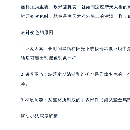
显得尤为重要。欧米茄腕表，就如同这座摩天大楼的
针开始变色时，就像是摩天大楼外墙上的污渍一样，
表针变色的原因
1.环境因素：长时间暴露在阳光下或极端温度环境
晒后可能出现褪色现象一样。
2.保养不当：缺乏定期清洁和维护也是导致变色的
泽。
3.材质问题：某些材质制成的手表部件（如某些金属
解决办法深度解析