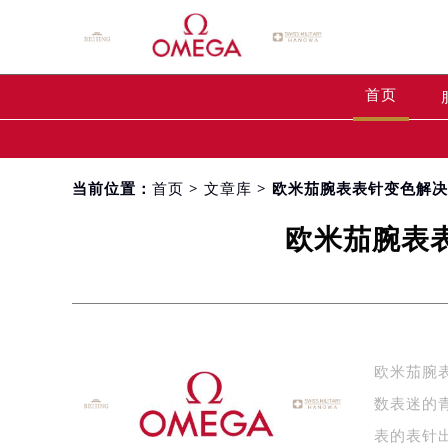
首页
当前位置：
首页
>
文章库
> 欧米茄腕表表针变色解决
欧米茄腕表
欧米茄腕
数表迷的
表的表针