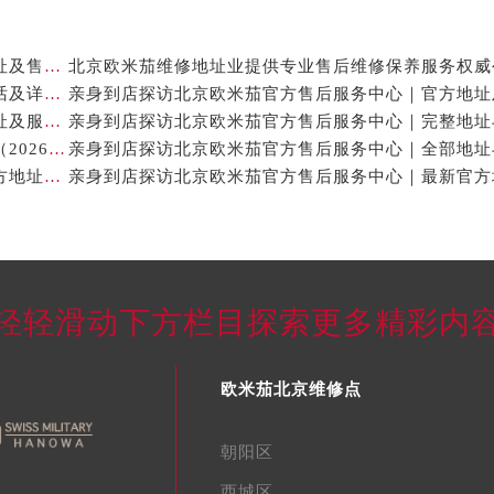
亲身到店探访北京欧米茄官方售后服务中心｜全新地址及售后热线（2026年7月最新）
亲身到店探访北京欧米茄官方售后服务中心｜服务电话及详细网点地址（2026年7月最新）
亲身到店探访北京欧米茄官方售后服务中心｜网点地址及服务电话（2026年7月最新）
北京欧米茄手表售后修理保养中心地址电话权威公示（2026年7月最新）
亲身到店探访北京欧米茄官方售后服务中心｜最新官方地址及服务电话（2026年7月最新）
轻轻滑动下方栏目探索更多精彩内
欧米茄北京维修点
朝阳区
西城区