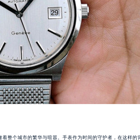
瞰着整个城市的繁华与喧嚣。手表作为时间的守护者，在这样的