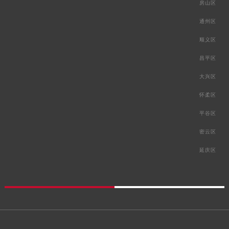
房山区
通州区
顺义区
昌平区
大兴区
怀柔区
平谷区
密云区
延庆区