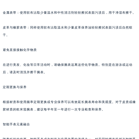
金属表带：使用软布沾取少量温水和中性清洁剂轻轻擦拭表面污渍后，用干净湿布擦干。
皮革与橡胶表带：同样使用软布沾取温水和少量皮革保养油轻轻擦拭表面污渍后自然晾
干。
避免直接接触化学物质
在进行美发、化妆等日常活动时，请确保腕表远离这些化学物质。特别是在游泳或运动
后，请及时清洗并擦干腕表。
定期更换与保养
根据材质和使用频率定期更换或专业保养可以有效延长腕表寿命和美观度。对于皮质或橡
胶材质的欧米茄腕表，建议每半年至一年进行一次专业检查和保养。
智能手表元素融合