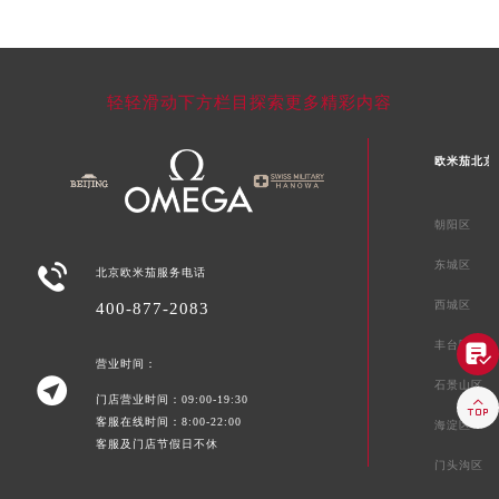
轻轻滑动下方栏目探索更多精彩内容
欧米茄北京
朝阳区
东城区

北京欧米茄服务电话
西城区
400-877-2083
丰台区

营业时间：

石景山区
门店营业时间：09:00-19:30

客服在线时间：8:00-22:00
海淀区
客服及门店节假日不休
门头沟区