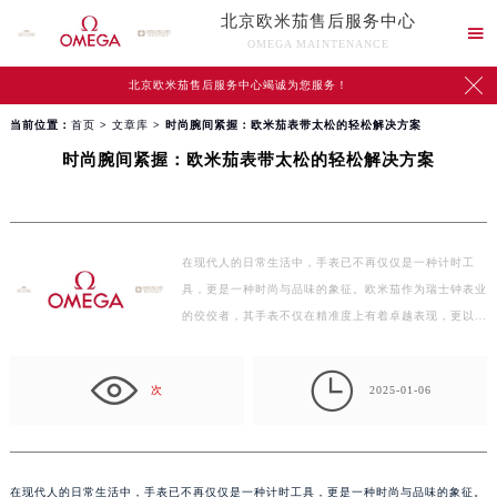
北京欧米茄售后服务中心

OMEGA MAINTENANCE

北京欧米茄售后服务中心竭诚为您服务！
当前位置：
首页
>
文章库
> 时尚腕间紧握：欧米茄表带太松的轻松解决方案
时尚腕间紧握：欧米茄表带太松的轻松解决方案
在现代人的日常生活中，手表已不再仅仅是一种计时工
具，更是一种时尚与品味的象征。欧米茄作为瑞士钟表业
的佼佼者，其手表不仅在精准度上有着卓越表现，更以其
优…

次
2025-01-06
在现代人的日常生活中，手表已不再仅仅是一种计时工具，更是一种时尚与品味的象征。