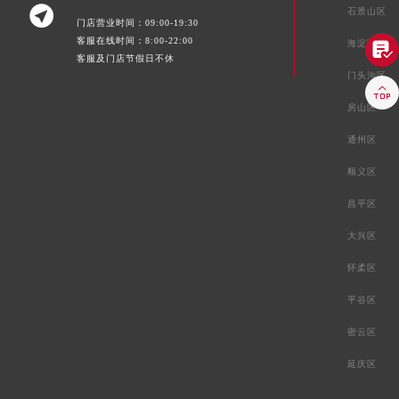

石景山区
门店营业时间：09:00-19:30
客服在线时间：8:00-22:00
海淀区

客服及门店节假日不休
门头沟区

房山区
通州区
顺义区
昌平区
大兴区
怀柔区
平谷区
密云区
延庆区