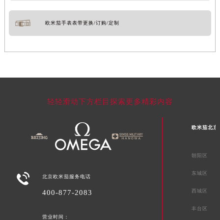
欧米茄手表表带更换/订购/定制
轻轻滑动下方栏目探索更多精彩内容
欧米茄北京
朝阳区
东城区

北京欧米茄服务电话
西城区
400-877-2083
丰台区
营业时间：