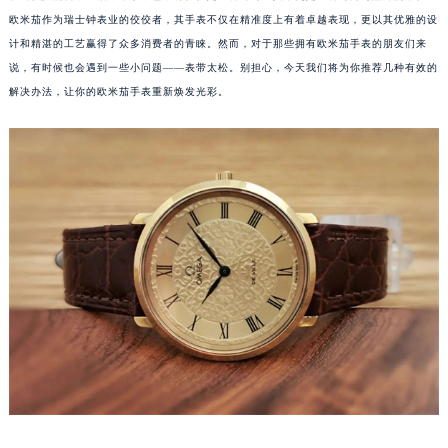
欧米茄作为瑞士钟表业的佼佼者，其手表不仅在精准度上有着卓越表现，更以其优雅的设
计和精湛的工艺赢得了众多消费者的青睐。然而，对于那些拥有欧米茄手表的朋友们来
说，有时候也会遇到一些小问题——表带太松。别担心，今天我们将为你推荐几种有效的
解决办法，让你的欧米茄手表重新焕发光彩。