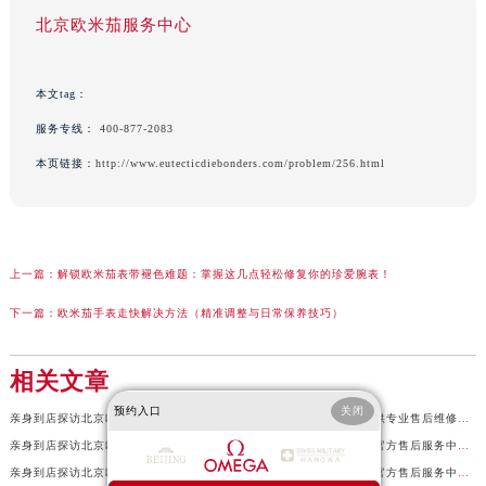
北京欧米茄服务中心
本文tag：
服务专线：
400-877-2083
本页链接：
http://www.eutecticdiebonders.com/problem/256.html
上一篇：
解锁欧米茄表带褪色难题：掌握这几点轻松修复你的珍爱腕表！
下一篇：
欧米茄手表走快解决方法（精准调整与日常保养技巧）
相关文章
预约入口
关闭
亲身到店探访北京欧米茄官方售后服务中心｜全新地址及售后热线（2026年7月最新）
北京欧米茄维修地址业提供专业售后维修保养服务权威公示（2026年7月最新）
亲身到店探访北京欧米茄官方售后服务中心｜服务电话及详细网点地址（2026年7月最新）
亲身到店探访北京欧米茄官方售后服务中心｜官方地址及联系电话（2026年7月最新）
亲身到店探访北京欧米茄官方售后服务中心｜网点地址及服务电话（2026年7月最新）
亲身到店探访北京欧米茄官方售后服务中心｜完整地址与售后热线（2026年7月最新）