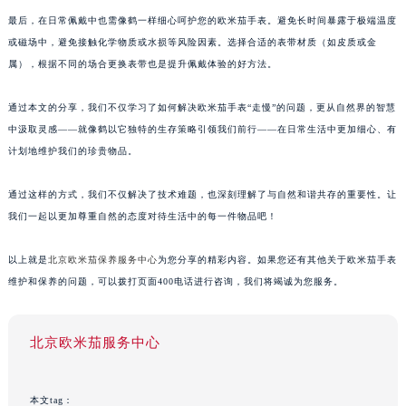
最后，在日常佩戴中也需像鹤一样细心呵护您的欧米茄手表。避免长时间暴露于极端温度
或磁场中，避免接触化学物质或水损等风险因素。选择合适的表带材质（如皮质或金
属），根据不同的场合更换表带也是提升佩戴体验的好方法。
通过本文的分享，我们不仅学习了如何解决欧米茄手表“走慢”的问题，更从自然界的智慧
中汲取灵感——就像鹤以它独特的生存策略引领我们前行——在日常生活中更加细心、有
计划地维护我们的珍贵物品。
通过这样的方式，我们不仅解决了技术难题，也深刻理解了与自然和谐共存的重要性。让
我们一起以更加尊重自然的态度对待生活中的每一件物品吧！
以上就是
北京欧米茄保养服务中心
为您分享的精彩内容。如果您还有其他关于欧米茄手表
维护和保养的问题，可以拨打页面400电话进行咨询，我们将竭诚为您服务。
北京欧米茄服务中心
本文tag：