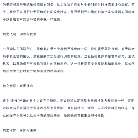
的姿态和对环境的敏锐感知而闻名，这启发我们在面对手表问题时同样需要细心观察。首
先，检查手表是否处于正确的时间设定状态？是否受到强磁场的影响？这些问题如同鹤在
寻找食物前对周围环境的审视一样重要。
鹤之飞翔：调整与校准
一旦确认了问题所在，就像鹤在天空中翱翔寻找食物一样，我们需要采取行动。对于欧米
茄手表走慢的情况，最直接的方法是进行调整和校准。这包括检查并调整发条张力、清洗
机芯、以及确保所有齿轮和部件的正确对齐。这一过程需要专业技能和精细操作，就如同
鹤在空中飞行时对方向和速度的精确掌控。
鹤之智慧：定期保养
避免“走慢”问题的根本之道在于预防。正如鹤通过定期觅食来保持体力和健康一样，定期
对欧米茄手表进行专业保养是至关重要的。这包括清洁、润滑、以及检查机芯的状态。专
业的保养不仅可以延长手表的使用寿命，还能确保其精准度和可靠性。
鹤之守护：保护与佩戴