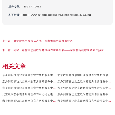
服务专线：
400-877-2083
本页链接：
http://www.eutecticdiebonders.com/problem/270.html
上一篇：
修复破损的欧米茄表壳：专家推荐的非维修技巧
下一篇：
揭秘：如何让您的欧米茄机械表重焕光彩——深度解析机芯生锈处理妙法
相关文章
亲身到店探访北京欧米茄官方售后服务中心｜全新地址及售后热线（2026年7月最新）
北京欧米茄维修地址业提供专业售后维修保养服务权威公示（2026年7月最新）
亲身到店探访北京欧米茄官方售后服务中心｜服务电话及详细网点地址（2026年7月最新）
亲身到店探访北京欧米茄官方售后服务中心｜官方地址及联系电话（2026年7月最新）
亲身到店探访北京欧米茄官方售后服务中心｜网点地址及服务电话（2026年7月最新）
亲身到店探访北京欧米茄官方售后服务中心｜完整地址与售后热线（2026年7月最新）
北京欧米茄手表售后修理保养中心地址电话权威公示（2026年7月最新）
亲身到店探访北京欧米茄官方售后服务中心｜全部地址与售后服务电话（2026年7月最新）
亲身到店探访北京欧米茄官方售后服务中心｜最新官方地址及服务电话（2026年7月最新）
亲身到店探访北京欧米茄官方售后服务中心｜最新官方地址和维修热线（2026年7月最新）