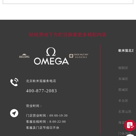
轻轻滑动下方栏目探索更多精彩内容
欧米茄北京
朝阳区
东城区

北京欧米茄服务电话
西城区
400-877-2083
丰台区
营业时间：

石景山区
门店营业时间：09:00-19:30
客服在线时间：8:00-22:00
海淀区

客服及门店节假日不休
门头沟区