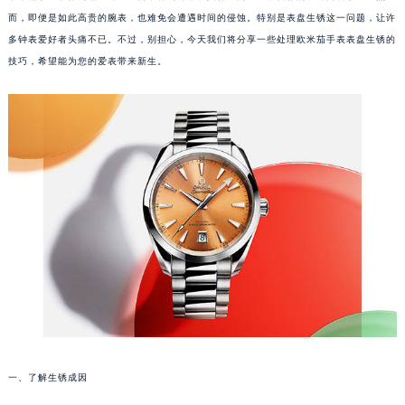
而，即便是如此高贵的腕表，也难免会遭遇时间的侵蚀。特别是表盘生锈这一问题，让许
多钟表爱好者头痛不已。不过，别担心，今天我们将分享一些处理欧米茄手表表盘生锈的
技巧，希望能为您的爱表带来新生。
一、了解生锈成因