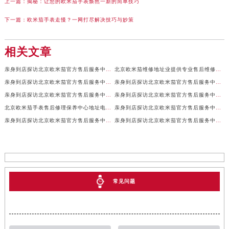
上一篇：
揭秘：让您的欧米茄手表焕然一新的简单技巧
下一篇：
欧米茄手表走慢？一网打尽解决技巧与妙策
相关文章
亲身到店探访北京欧米茄官方售后服务中心｜全新地址及售后热线（2026年7月最新）
北京欧米茄维修地址业提供专业售后维修保养服务权威公示（2026年7月最新）
亲身到店探访北京欧米茄官方售后服务中心｜服务电话及详细网点地址（2026年7月最新）
亲身到店探访北京欧米茄官方售后服务中心｜官方地址及联系电话（2026年7月最新）
亲身到店探访北京欧米茄官方售后服务中心｜网点地址及服务电话（2026年7月最新）
亲身到店探访北京欧米茄官方售后服务中心｜完整地址与售后热线（2026年7月最新）
北京欧米茄手表售后修理保养中心地址电话权威公示（2026年7月最新）
亲身到店探访北京欧米茄官方售后服务中心｜全部地址与售后服务电话（2026年7月最新）
亲身到店探访北京欧米茄官方售后服务中心｜最新官方地址及服务电话（2026年7月最新）
亲身到店探访北京欧米茄官方售后服务中心｜最新官方地址和维修热线（2026年7月最新）
常见问题