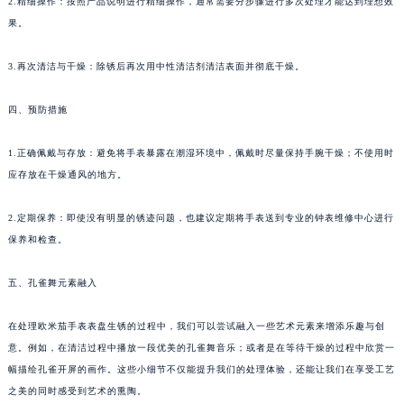
2.精细操作：按照产品说明进行精细操作，通常需要分步骤进行多次处理才能达到理想效
果。
3.再次清洁与干燥：除锈后再次用中性清洁剂清洁表面并彻底干燥。
四、预防措施
1.正确佩戴与存放：避免将手表暴露在潮湿环境中，佩戴时尽量保持手腕干燥；不使用时
应存放在干燥通风的地方。
2.定期保养：即使没有明显的锈迹问题，也建议定期将手表送到专业的钟表维修中心进行
保养和检查。
五、孔雀舞元素融入
在处理欧米茄手表表盘生锈的过程中，我们可以尝试融入一些艺术元素来增添乐趣与创
意。例如，在清洁过程中播放一段优美的孔雀舞音乐；或者是在等待干燥的过程中欣赏一
幅描绘孔雀开屏的画作。这些小细节不仅能提升我们的处理体验，还能让我们在享受工艺
之美的同时感受到艺术的熏陶。