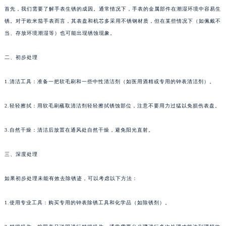
首先，我们需要了解手表生锈的成因。通常情况下，手表的金属部件在潮湿环境中容易生
锈。对于欧米茄手表而言，其表盘和机芯多采用不锈钢材质，但在某些情况下（如佩戴不
当、存放环境潮湿等）也可能出现锈蚀现象。
二、初步处理
1.清洁工具：准备一把软毛刷和一些中性清洁剂（如医用酒精或专用的钟表清洁剂）。
2.轻轻擦拭：用软毛刷蘸取清洁剂轻轻擦拭锈蚀部位，注意不要用力过猛以免损伤表盘。
3.自然干燥：清洁后放置在通风处自然干燥，避免阳光直射。
三、深度处理
如果初步处理未能有效去除锈迹，可以考虑以下方法：
1.使用专业工具：购买专用的钟表除锈工具和化学品（如除锈剂）。