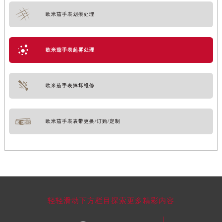
欧米茄手表划痕处理
欧米茄手表起雾处理
欧米茄手表摔坏维修
欧米茄手表表带更换/订购/定制
轻轻滑动下方栏目探索更多精彩内容