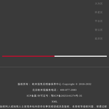
大兴区
怀柔区
平谷区
密云区
延庆区
版权所有：
欧米茄售后维修保养中心
Copyright © 2018-2032
北京欧米茄服务电话：
400-877-2083
ICP备案/许可证号：鄂ICP备2025141274号-35
XML
如权利人或知情人士发现本站内容存在事实错误或涉及版权、名誉权等侵权问题，请通过邮