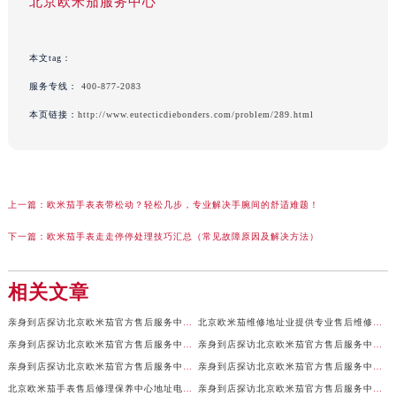
北京欧米茄服务中心
本文tag：
服务专线：
400-877-2083
本页链接：
http://www.eutecticdiebonders.com/problem/289.html
上一篇：
欧米茄手表表带松动？轻松几步，专业解决手腕间的舒适难题！
下一篇：
欧米茄手表走走停停处理技巧汇总（常见故障原因及解决方法）
相关文章
亲身到店探访北京欧米茄官方售后服务中心｜全新地址及售后热线（2026年7月最新）
北京欧米茄维修地址业提供专业售后维修保养服务权威公示（2026年7月最新）
亲身到店探访北京欧米茄官方售后服务中心｜服务电话及详细网点地址（2026年7月最新）
亲身到店探访北京欧米茄官方售后服务中心｜官方地址及联系电话（2026年7月最新）
亲身到店探访北京欧米茄官方售后服务中心｜网点地址及服务电话（2026年7月最新）
亲身到店探访北京欧米茄官方售后服务中心｜完整地址与售后热线（2026年7月最新）
北京欧米茄手表售后修理保养中心地址电话权威公示（2026年7月最新）
亲身到店探访北京欧米茄官方售后服务中心｜全部地址与售后服务电话（2026年7月最新）