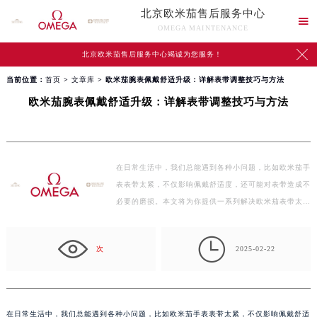
北京欧米茄售后服务中心

OMEGA MAINTENANCE

北京欧米茄售后服务中心竭诚为您服务！
当前位置：
首页
>
文章库
> 欧米茄腕表佩戴舒适升级：详解表带调整技巧与方法
欧米茄腕表佩戴舒适升级：详解表带调整技巧与方法
在日常生活中，我们总能遇到各种小问题，比如欧米茄手
表表带太紧，不仅影响佩戴舒适度，还可能对表带造成不
必要的磨损。本文将为你提供一系列解决欧米茄表带太
紧…

次
2025-02-22
在日常生活中，我们总能遇到各种小问题，比如欧米茄手表表带太紧，不仅影响佩戴舒适