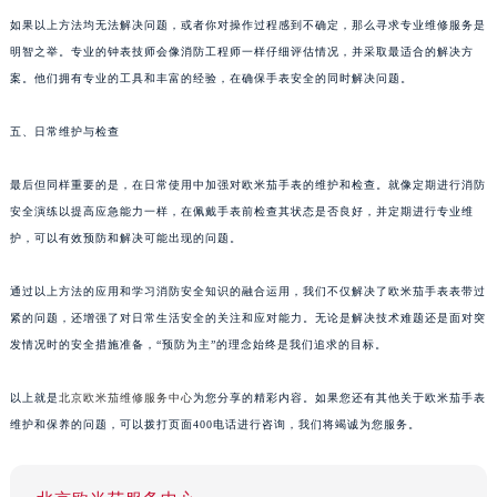
如果以上方法均无法解决问题，或者你对操作过程感到不确定，那么寻求专业维修服务是
明智之举。专业的钟表技师会像消防工程师一样仔细评估情况，并采取最适合的解决方
案。他们拥有专业的工具和丰富的经验，在确保手表安全的同时解决问题。
五、日常维护与检查
最后但同样重要的是，在日常使用中加强对欧米茄手表的维护和检查。就像定期进行消防
安全演练以提高应急能力一样，在佩戴手表前检查其状态是否良好，并定期进行专业维
护，可以有效预防和解决可能出现的问题。
通过以上方法的应用和学习消防安全知识的融合运用，我们不仅解决了欧米茄手表表带过
紧的问题，还增强了对日常生活安全的关注和应对能力。无论是解决技术难题还是面对突
发情况时的安全措施准备，“预防为主”的理念始终是我们追求的目标。
以上就是
北京欧米茄维修服务中心
为您分享的精彩内容。如果您还有其他关于欧米茄手表
维护和保养的问题，可以拨打页面400电话进行咨询，我们将竭诚为您服务。