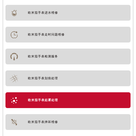
欧米茄手表进水维修
欧米茄手表走时问题维修
欧米茄手表检测服务
欧米茄手表划痕处理
欧米茄手表起雾处理
欧米茄手表摔坏维修