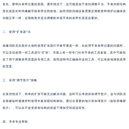
首先，要明白表带过紧的原因。通常情况下，这可能是由于表扣调整不当、手表内部结构
变化或是长时间佩戴导致表带自然收缩。如同消防排烟设备需要定期检查和维护以确保其
功能正常一样，定期检查并适当调整欧米茄手表的表带长度是必要的。
二、使用“扩张器”法
就像消防员在面对火场时使用扩张器打开狭窄通道一样，在处理手表表带过紧的问题时，
可以尝试使用一些工具进行“扩张”。市面上有一些专门针对手表的工具套装，其中可能包
括了用于调整表带宽度的专用工具。按照说明书正确操作这些工具，可以有效地增加表带
的宽度。
三、采用“调节垫片”策略
在某些情况下，简单的扩张可能无法解决问题。这时可以考虑添加调节垫片。这与消防员
在搭建临时避难所时使用木板加固结构相似。通过在需要的地方添加薄垫片（如软质橡胶
垫片），可以在不改变原有结构的前提下增加空间或适应性。
四、寻求专业帮助