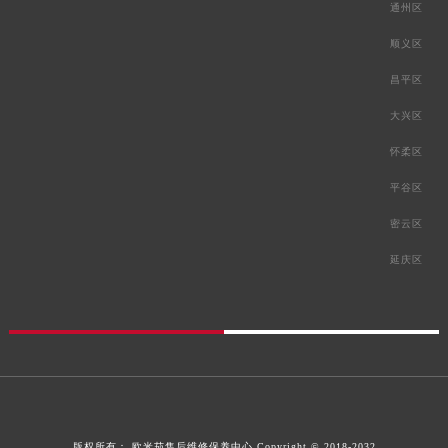
通州区
顺义区
昌平区
大兴区
怀柔区
平谷区
密云区
延庆区
版权所有：
欧米茄售后维修保养中心
Copyright © 2018-2032