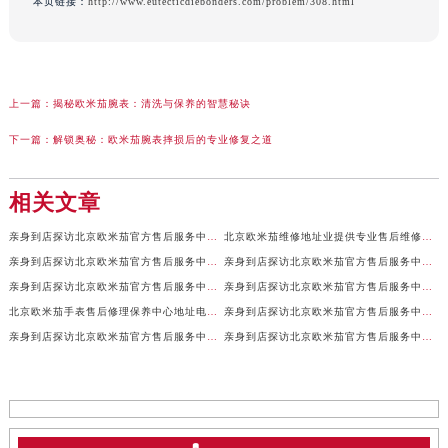
本页链接：
http://www.eutecticdiebonders.com/problem/308.html
上一篇：
揭秘欧米茄腕表：清洗与保养的智慧秘诀
下一篇：
解锁奥秘：欧米茄腕表摔损后的专业修复之道
相关文章
亲身到店探访北京欧米茄官方售后服务中心｜全新地址及售后热线（2026年7月最新）
北京欧米茄维修地址业提供专业售后维修保养服务权威公示（2026年7月最新）
亲身到店探访北京欧米茄官方售后服务中心｜服务电话及详细网点地址（2026年7月最新）
亲身到店探访北京欧米茄官方售后服务中心｜官方地址及联系电话（2026年7月最新）
亲身到店探访北京欧米茄官方售后服务中心｜网点地址及服务电话（2026年7月最新）
亲身到店探访北京欧米茄官方售后服务中心｜完整地址与售后热线（2026年7月最新）
北京欧米茄手表售后修理保养中心地址电话权威公示（2026年7月最新）
亲身到店探访北京欧米茄官方售后服务中心｜全部地址与售后服务电话（2026年7月最新）
亲身到店探访北京欧米茄官方售后服务中心｜最新官方地址及服务电话（2026年7月最新）
亲身到店探访北京欧米茄官方售后服务中心｜最新官方地址和维修热线（2026年7月最新）