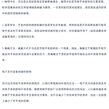
1.物理冲击：无论是从高处跌落还是被硬物撞击，物理冲击是导致手表损坏的主要原因。
欧米茄腕表的机芯和玻璃镜面都极为脆弱，一旦受到剧烈震动或撞击，很容易造成内部零
件的损坏或镜面的破裂。
2.温度变化：手表内部的精密机械对温度变化非常敏感。突然的温度升高或降低都可能导
致手表走时不准甚至损坏。虽然这种情况相对较少发生，但在极端环境下（如高温桑拿房
或极寒地区）仍需特别注意。
3.佩戴不当：佩戴方式不当也是导致手表损坏的一个因素。例如，佩戴过于紧绷的手链可
能会对手表的表壳造成不必要的压力；而佩戴过于宽松的手链则可能在运动中滑落导致摔
坏。
电子支付设备的隐性影响
在讨论完传统手表摔坏的原因后，让我们将视角转向现代生活——电子支付设备的普及对
传统手表的影响不容忽视。随着智能手机的广泛使用和移动支付的兴起，人们越来越多地
依赖于手机来处理日常交易和支付事务。这不仅减少了对实体货币的需求，也在一定程度
上减少了对手表的依赖。