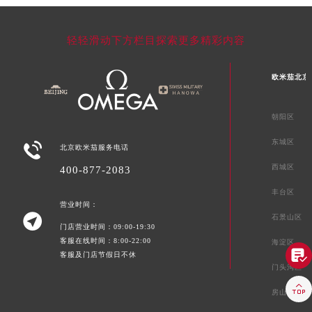
轻轻滑动下方栏目探索更多精彩内容
欧米茄北京
朝阳区
东城区

北京欧米茄服务电话
西城区
400-877-2083
丰台区
营业时间：

石景山区
门店营业时间：09:00-19:30
客服在线时间：8:00-22:00
海淀区

客服及门店节假日不休
门头沟区

房山区