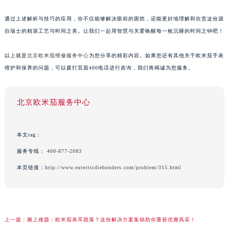
通过上述解析与技巧的应用，你不仅能够解决眼前的困扰，还能更好地理解和欣赏这份源
自瑞士的精湛工艺与时间之美。让我们一起用智慧与关爱唤醒每一枚沉睡的时间之钟吧！
以上就是
北京欧米茄维修服务中心
为您分享的精彩内容。如果您还有其他关于欧米茄手表
维护和保养的问题，可以拨打页面400电话进行咨询，我们将竭诚为您服务。
北京欧米茄服务中心
本文tag：
服务专线：
400-877-2083
本页链接：
http://www.eutecticdiebonders.com/problem/315.html
上一篇：
腕上难题：欧米茄表耳脱落？这份解决方案集锦助你重获优雅风采！