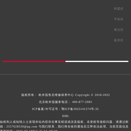
怀柔区
平谷区
密云区
延庆区
版权所有：
欧米茄售后维修保养中心
Copyright © 2018-2032
北京欧米茄服务电话：
400-877-2083
ICP备案/许可证号：鄂ICP备2025141274号-35
XML
如权利人或知情人士发现本站内容存在事实错误或涉及版权、名誉权等侵权问题，请通过邮
箱：2557628530@qq.com 与我们联系，我们将在收到通知后立即依法处理。当前页面信息