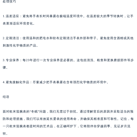
处理技巧
1.温差适应：避免将手表长时间暴露在极端温度环境中。在温差较大的季节转换时，让手
表逐渐适应环境变化。
2.定期清洁：使用温和的肥皂水和软布定期清洁手表外部和带子。避免使用含酒精或其他
刺激性化学物质的产品。
3.专业保养：每23年进行一次专业保养是必要的。这包括清洗、检查和更换磨损部件等步
骤。
4.避免接触化学品：尽量减少把手表暴露在含有强烈化学物质的环境中。
结语
面对欧米茄腕表的“冬眠”问题，我们无需过于担忧。通过理解背后的原因并采取适当的预
防和处理措施，我们可以有效延长爱表的使用寿命，并确保其精准度和可靠性。记住，每
一只欧米茄腕表都是时间的艺术品，在正确呵护下，它将陪伴你穿越四季、见证岁月流
转。