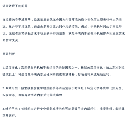
温室效应下的问题
在温暖的春季或夏季，欧米茄腕表偶尔会因为内部环境的微小变化而出现表针停止的情
况。这并非罕见现象，而是由多种因素共同作用的结果。例如，手表长时间处于高温环
境、佩戴者频繁接触含化学物质的手部清洁剂、或是手表内部的微小机械部件因温度变化
而暂时失灵。
原因剖析
1.温度变化：温度是影响机械手表运行的关键因素之一。极端的温度变化（如从寒冷到温
暖或反之）可能导致手表内部油性润滑剂变稠或稀释，影响齿轮系统顺畅运转。
2.佩戴习惯：频繁接触含化学物质的手部清洁剂或长时间处于特定化学环境中（如厨房、
实验室等）可能导致手表内部受污染或腐蚀。
3.维护不当：长时间未进行专业保养或清洁也可能导致手表内部积尘、油渍堆积，影响其
正常运行。