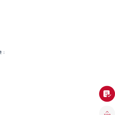
整：

