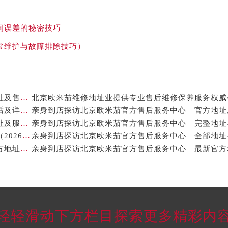
间误差的秘密技巧
常维护与故障排除技巧）
亲身到店探访北京欧米茄官方售后服务中心｜全新地址及售后热线（2026年7月最新）
亲身到店探访北京欧米茄官方售后服务中心｜服务电话及详细网点地址（2026年7月最新）
亲身到店探访北京欧米茄官方售后服务中心｜网点地址及服务电话（2026年7月最新）
北京欧米茄手表售后修理保养中心地址电话权威公示（2026年7月最新）
亲身到店探访北京欧米茄官方售后服务中心｜最新官方地址及服务电话（2026年7月最新）
轻轻滑动下方栏目探索更多精彩内