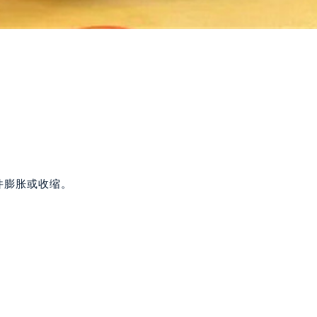
件膨胀或收缩。