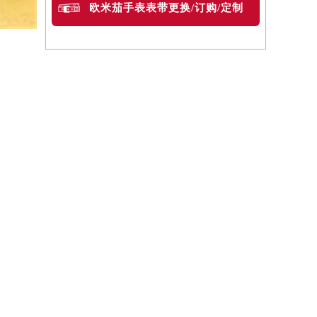
欧米茄手表表带更换/订购/定制