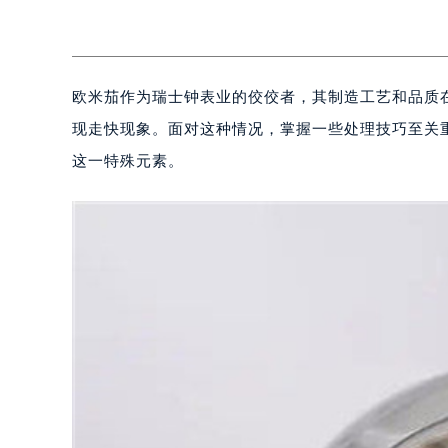
欧米茄作为瑞士钟表业的佼佼者，其制造工艺和品质
现走快现象。面对这种情况，掌握一些处理技巧至关
这一特殊元素。