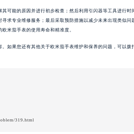
解其可能的原因并进行初步检查；然后利用引闪器等工具进行时
时寻求专业维修服务；最后采取预防措施以减少未来出现类似问
的欧米茄手表的使用寿命和精准度。
容。如果您还有其他关于欧米茄手表维护和保养的问题，可以拨
roblem/319.html