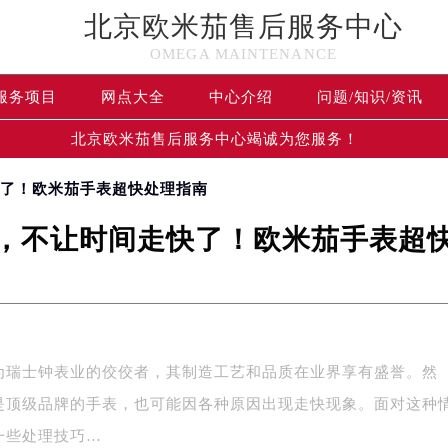
北京欧米茄售后服务中心
OMEGA MAINTENANCE
服务项目
网点大全
中心介绍
问题/知识/资讯
北京欧米茄售后服务中心竭诚为您服务！
快了！欧米茄手表超快处理指南
，不让时间走快了！欧米茄手表超
为瑞士钟表业的佼佼者，其制造工艺和品质在业界享有盛誉。然
是顶级品牌的手表，也可能因各种原因出现走快现象。面对这种
一些处理技巧…