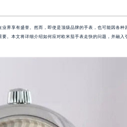
在业界享有盛誉。然而，即使是顶级品牌的手表，也可能因各种
重要。本文将详细介绍如何应对欧米茄手表走快的问题，并融入