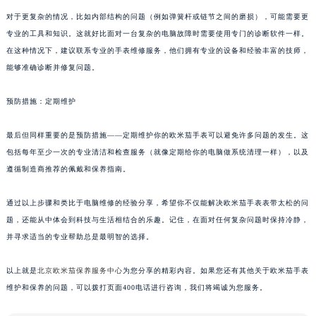
对于更复杂的情况，比如内部结构的问题（例如弹簧杆或链节之间的磨损），可能需要更
专业的工具和知识。这就好比面对一台复杂的电脑故障时需要使用专门的诊断软件一样。
在这种情况下，建议联系专业的手表维修服务，他们拥有专业的设备和经验丰富的技师，
能够准确诊断并修复问题。
预防措施：定期维护
最后但同样重要的是预防措施——定期维护你的欧米茄手表可以避免许多问题的发生。这
包括每年至少一次的专业清洁和检查服务（就像定期给你的电脑做系统清理一样），以及
遵循制造商推荐的佩戴和保养指南。
通过以上步骤和类比于电脑维修的经验分享，希望你不仅能解决欧米茄手表表带太松的问
题，还能从中体会到科技与生活相结合的乐趣。记住，在面对任何复杂问题时保持冷静，
并寻求适当的专业帮助总是最明智的选择。
以上就是
北京欧米茄保养服务中心
为您分享的精彩内容。如果您还有其他关于欧米茄手表
维护和保养的问题，可以拨打页面400电话进行咨询，我们将竭诚为您服务。