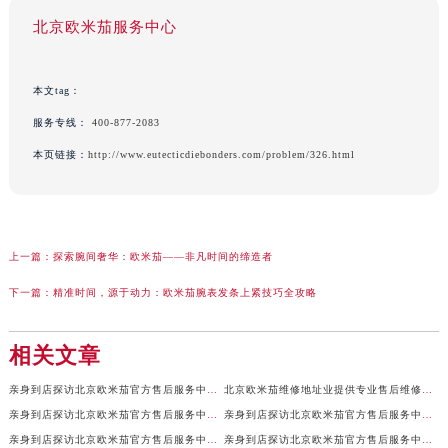
北京欧米茄服务中心
本文tag：
服务专线：
400-877-2083
本页链接：
http://www.eutecticdiebonders.com/problem/326.html
上一篇：
探索腕间奢华：欧米茄——非凡时间的缔造者
下一篇：
精准时间，源于动力：欧米茄腕表发条上紧技巧全攻略
相关文章
亲身到店探访北京欧米茄官方售后服务中心｜全新地址及售后热线（2026年7月最新）
北京欧米茄维修地址业提供专业售后维修保养服务权威公示（2026年7月最新）
亲身到店探访北京欧米茄官方售后服务中心｜服务电话及详细网点地址（2026年7月最新）
亲身到店探访北京欧米茄官方售后服务中心｜官方地址及联系电话（2026年7月最新）
亲身到店探访北京欧米茄官方售后服务中心｜网点地址及服务电话（2026年7月最新）
亲身到店探访北京欧米茄官方售后服务中心｜完整地址与售后热线（2026年7月最新）