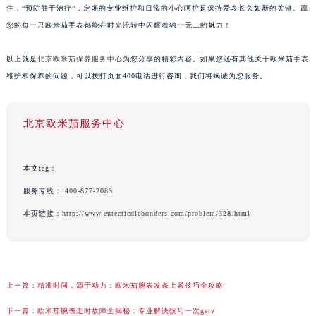
住，“预防胜于治疗”，定期的专业维护和日常的小心呵护是保持爱表长久如新的关键。愿
您的每一只欧米茄手表都能在时光流转中闪耀着独一无二的魅力！
以上就是
北京欧米茄保养服务中心
为您分享的精彩内容。如果您还有其他关于欧米茄手表
维护和保养的问题，可以拨打页面400电话进行咨询，我们将竭诚为您服务。
北京欧米茄服务中心
本文tag：
服务专线：
400-877-2083
本页链接：
http://www.eutecticdiebonders.com/problem/328.html
上一篇：
精准时间，源于动力：欧米茄腕表发条上紧技巧全攻略
下一篇：
欧米茄腕表走时故障全揭秘：专业解决技巧一次get√