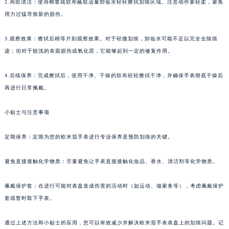
2.局部清洁：使用棉签或软布蘸取适量卸妆水轻轻擦拭划痕区域。注意动作要轻柔，避免
用力过猛导致新的损伤。
3.观察效果：擦拭后稍等片刻观察效果。对于轻微划痕，卸妆水可能不足以完全去除痕
迹；但对于较浅的表面损伤或氧化层，它能够起到一定的修复作用。
4.后续保养：完成擦拭后，使用干净、干燥的软布轻轻擦拭干净，并确保手表彻底干燥后
再进行日常佩戴。
小贴士与注意事项
定期保养：定期为您的欧米茄手表进行专业保养是预防划痕的关键。
避免直接接触化学物质：尽量避免让手表直接接触化妆品、香水、清洁剂等化学物质。
佩戴保护套：在进行可能对表盘造成伤害的活动时（如运动、做家务等），考虑佩戴保护
套或暂时取下手表。
通过上述方法和小贴士的应用，您可以有效减少并解决欧米茄手表表盘上的划痕问题。记