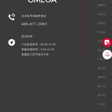
朝阳区
东城区

北京欧米茄服务电话
西城区
400-877-2083
丰台区
营业时间：


石景山区
门店营业时间：09:00-19:30
客服在线时间：8:00-22:00
海淀区

客服及门店节假日不休
门头沟区
房山区
通州区
顺义区
昌平区
大兴区