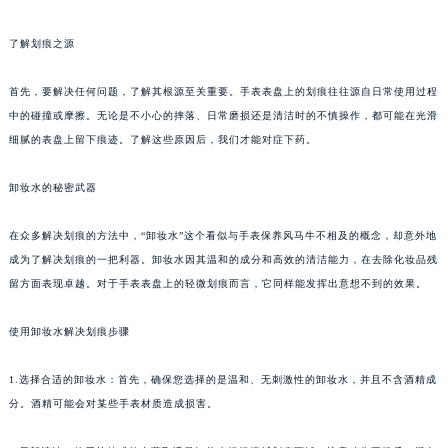
了解划痕之源
首先，要解决任何问题，了解其根源至关重要。手表表盘上的划痕往往源自日常使用过程
中的碰撞或摩擦。无论是不小心的摔落、日常磨损还是清洁时的不慎操作，都可能在光滑
细腻的表盘上留下痕迹。了解这些原因后，我们才能对症下药。
卸妆水的秘密武器
在众多解决划痕的方法中，“卸妆水”这个看似与手表保养风马牛不相及的概念，却意外地
成为了解决划痕的一把利器。卸妆水因其温和的成分和高效的清洁能力，在去除化妆品残
留方面表现卓越。对于手表表盘上的轻微划痕而言，它同样能发挥出意想不到的效果。
使用卸妆水解决划痕步骤
1.选择合适的卸妆水：首先，确保您选择的是温和、无刺激性的卸妆水，并且不含酒精成
分。酒精可能会对某些手表材质造成损害。