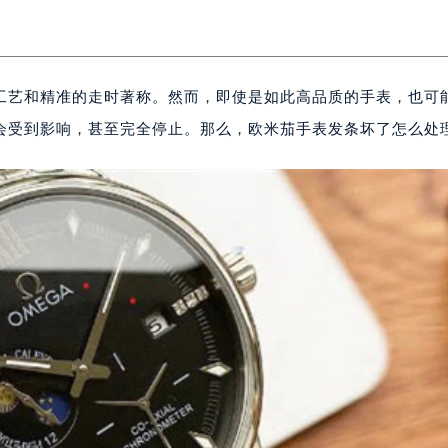
工艺和精准的走时著称。然而，即使是如此高品质的手表，也可
会受到影响，甚至完全停止。那么，欧米茄手表发条坏了怎么处