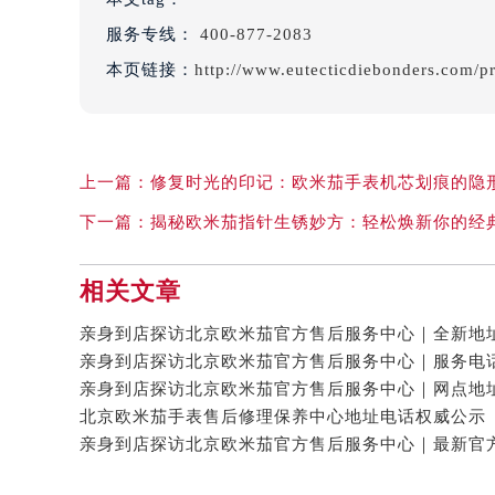
服务专线：
400-877-2083
本页链接：
http://www.eutecticdiebonders.com/p
上一篇：
修复时光的印记：欧米茄手表机芯划痕的隐
下一篇：
揭秘欧米茄指针生锈妙方：轻松焕新你的经
相关文章