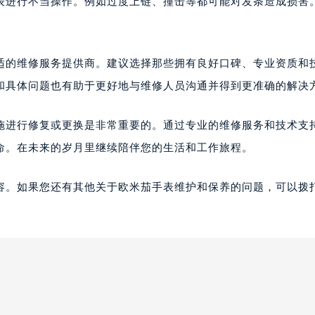
表进行不当操作。例如过度上链、撞击等都可能对发条造成损害
适的维修服务提供商。建议选择那些拥有良好口碑、专业资质和
和具体问题也有助于更好地与维修人员沟通并得到更准确的解决
施进行修复或更换是非常重要的。通过专业的维修服务和技术支
命。在未来的岁月里继续陪伴您的生活和工作旅程。
容。如果您还有其他关于欧米茄手表维护和保养的问题，可以拨