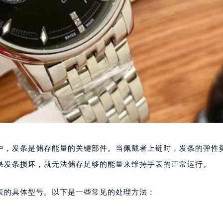
中，发条是储存能量的关键部件。当佩戴者上链时，发条的弹性
果发条损坏，就无法储存足够的能量来维持手表的正常运行。
表的具体型号。以下是一些常见的处理方法：