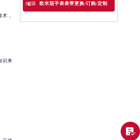
欧米茄手表表带更换/订购/定制
技术，
知识来
