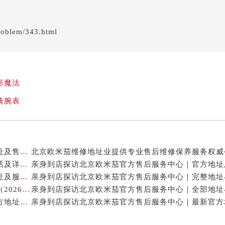
roblem/343.html
形魔法
典腕表
亲身到店探访北京欧米茄官方售后服务中心｜全新地址及售后热线（2026年7月最新）
亲身到店探访北京欧米茄官方售后服务中心｜服务电话及详细网点地址（2026年7月最新）
亲身到店探访北京欧米茄官方售后服务中心｜网点地址及服务电话（2026年7月最新）
北京欧米茄手表售后修理保养中心地址电话权威公示（2026年7月最新）
亲身到店探访北京欧米茄官方售后服务中心｜最新官方地址及服务电话（2026年7月最新）