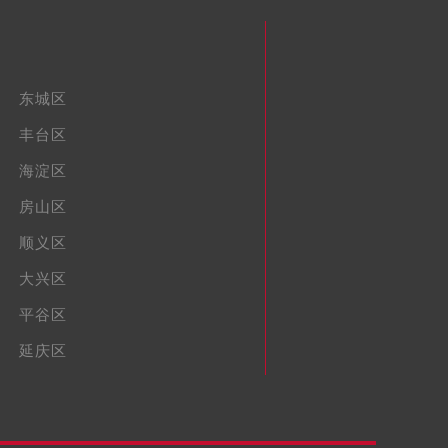
东城区
丰台区
海淀区
房山区
顺义区
大兴区
平谷区
延庆区