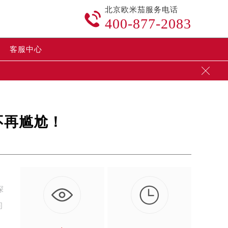
北京欧米茄服务电话

400-877-2083
客服中心

不再尴尬！

深
问