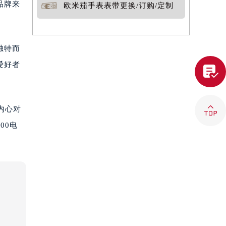
品牌来
欧米茄手表表带更换/订购/定制
独特而
爱好者


内心对
00电