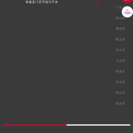
客服及门店节假日不休
门头沟区

房山区
通州区
顺义区
昌平区
大兴区
怀柔区
平谷区
密云区
延庆区