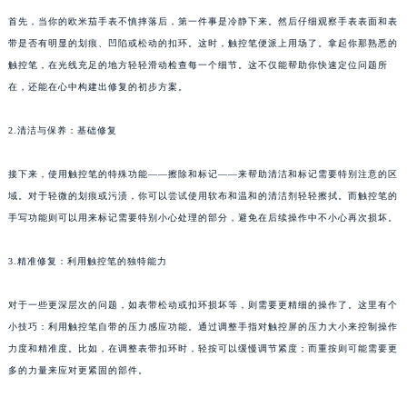
首先，当你的欧米茄手表不慎摔落后，第一件事是冷静下来。然后仔细观察手表表面和表
带是否有明显的划痕、凹陷或松动的扣环。这时，触控笔便派上用场了。拿起你那熟悉的
触控笔，在光线充足的地方轻轻滑动检查每一个细节。这不仅能帮助你快速定位问题所
在，还能在心中构建出修复的初步方案。
2.清洁与保养：基础修复
接下来，使用触控笔的特殊功能——擦除和标记——来帮助清洁和标记需要特别注意的区
域。对于轻微的划痕或污渍，你可以尝试使用软布和温和的清洁剂轻轻擦拭。而触控笔的
手写功能则可以用来标记需要特别小心处理的部分，避免在后续操作中不小心再次损坏。
3.精准修复：利用触控笔的独特能力
对于一些更深层次的问题，如表带松动或扣环损坏等，则需要更精细的操作了。这里有个
小技巧：利用触控笔自带的压力感应功能。通过调整手指对触控屏的压力大小来控制操作
力度和精准度。比如，在调整表带扣环时，轻按可以缓慢调节紧度；而重按则可能需要更
多的力量来应对更紧固的部件。