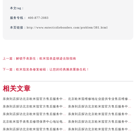
本文tag：
服务专线：
400-877-2083
本页链接：
http://www.eutecticdiebonders.com/problem/381.html
上一篇：
解锁手表新生：欧米茄表盘锈迹去除指南
下一篇：
欧米茄发条修复秘籍：让您的经典腕表重焕生机！
相关文章
亲身到店探访北京欧米茄官方售后服务中心｜全新地址及售后热线（2026年7月最新）
北京欧米茄维修地址业提供专业售后维修保养服务权威公示（2026年7月最新）
亲身到店探访北京欧米茄官方售后服务中心｜服务电话及详细网点地址（2026年7月最新）
亲身到店探访北京欧米茄官方售后服务中心｜官方地址及联系电话（2026年7月最新）
亲身到店探访北京欧米茄官方售后服务中心｜网点地址及服务电话（2026年7月最新）
亲身到店探访北京欧米茄官方售后服务中心｜完整地址与售后热线（2026年7月最新）
北京欧米茄手表售后修理保养中心地址电话权威公示（2026年7月最新）
亲身到店探访北京欧米茄官方售后服务中心｜全部地址与售后服务电话（2026年7月最新）
亲身到店探访北京欧米茄官方售后服务中心｜最新官方地址及服务电话（2026年7月最新）
亲身到店探访北京欧米茄官方售后服务中心｜最新官方地址和维修热线（2026年7月最新）