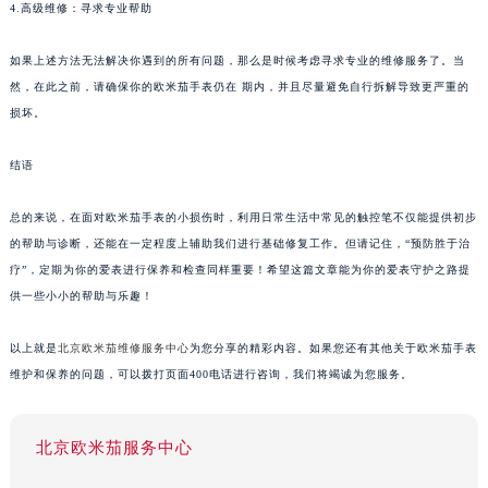
4.高级维修：寻求专业帮助
如果上述方法无法解决你遇到的所有问题，那么是时候考虑寻求专业的维修服务了。当
然，在此之前，请确保你的欧米茄手表仍在 期内，并且尽量避免自行拆解导致更严重的
损坏。
结语
总的来说，在面对欧米茄手表的小损伤时，利用日常生活中常见的触控笔不仅能提供初步
的帮助与诊断，还能在一定程度上辅助我们进行基础修复工作。但请记住，“预防胜于治
疗”，定期为你的爱表进行保养和检查同样重要！希望这篇文章能为你的爱表守护之路提
供一些小小的帮助与乐趣！
以上就是
北京欧米茄维修服务中心
为您分享的精彩内容。如果您还有其他关于欧米茄手表
维护和保养的问题，可以拨打页面400电话进行咨询，我们将竭诚为您服务。
北京欧米茄服务中心