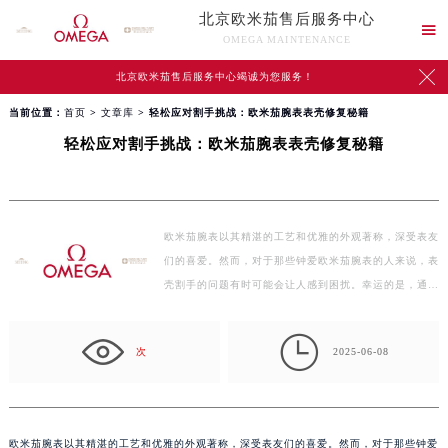
北京欧米茄售后服务中心

OMEGA MAINTENANCE

北京欧米茄售后服务中心竭诚为您服务！
当前位置：
首页
>
文章库
> 轻松应对割手挑战：欧米茄腕表表壳修复秘籍
轻松应对割手挑战：欧米茄腕表表壳修复秘籍
欧米茄腕表以其精湛的工艺和优雅的外观著称，深受表友
们的喜爱。然而，对于那些钟爱欧米茄腕表的人来说，表
壳割手的问题有时可能会让人感到困扰。幸运的是，通
过…

次
2025-06-08
欧米茄腕表以其精湛的工艺和优雅的外观著称，深受表友们的喜爱。然而，对于那些钟爱