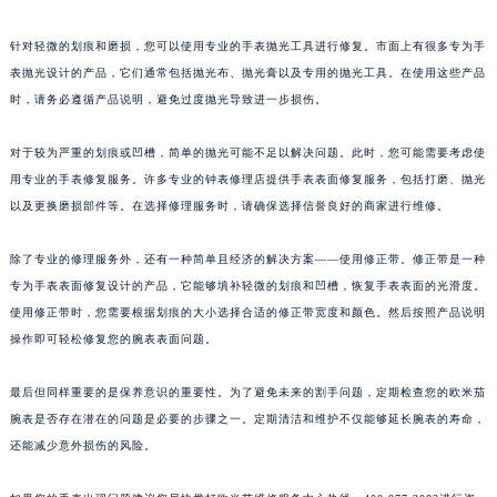
针对轻微的划痕和磨损，您可以使用专业的手表抛光工具进行修复。市面上有很多专为手
表抛光设计的产品，它们通常包括抛光布、抛光膏以及专用的抛光工具。在使用这些产品
时，请务必遵循产品说明，避免过度抛光导致进一步损伤。
对于较为严重的划痕或凹槽，简单的抛光可能不足以解决问题。此时，您可能需要考虑使
用专业的手表修复服务。许多专业的钟表修理店提供手表表面修复服务，包括打磨、抛光
以及更换磨损部件等。在选择修理服务时，请确保选择信誉良好的商家进行维修。
除了专业的修理服务外，还有一种简单且经济的解决方案——使用修正带。修正带是一种
专为手表表面修复设计的产品，它能够填补轻微的划痕和凹槽，恢复手表表面的光滑度。
使用修正带时，您需要根据划痕的大小选择合适的修正带宽度和颜色。然后按照产品说明
操作即可轻松修复您的腕表表面问题。
最后但同样重要的是保养意识的重要性。为了避免未来的割手问题，定期检查您的欧米茄
腕表是否存在潜在的问题是必要的步骤之一。定期清洁和维护不仅能够延长腕表的寿命，
还能减少意外损伤的风险。