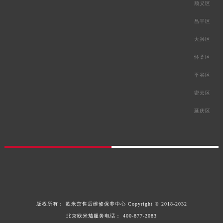
顺义区
昌平区
大兴区
怀柔区
平谷区
密云区
延庆区
版权所有：
欧米茄售后维修保养中心
Copyright © 2018-2032
北京欧米茄服务电话：
400-877-2083