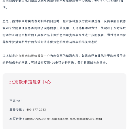
如果您的手表出现问题建议您尽快拨打欧米茄维修服务中心热线：400-877-2083进行咨
询。
总之，面对欧米茄腕表表壳割手的问题时，您有多种解决方案可供选择：从简单的自我修
复到专业的修理服务再到经济实惠的修正带使用。无论选择哪种方法，关键在于及时采取
行动并正确使用相应的工具和产品来保护您的珍贵腕表免受进一步的损害。通过适当的保
养和维护措施相结合的方式方法来保持您的欧米茄腕表的完美状态吧！
以上就是
北京欧米茄维修服务中心
为您分享的精彩内容。如果您还有其他关于欧米茄手表
维护和保养的问题，可以拨打页面400电话进行咨询，我们将竭诚为您服务。
北京欧米茄服务中心
本文tag：
服务专线：
400-877-2083
本页链接：
http://www.eutecticdiebonders.com/problem/392.html