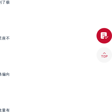
到了极

星座不

格偏向
数量有