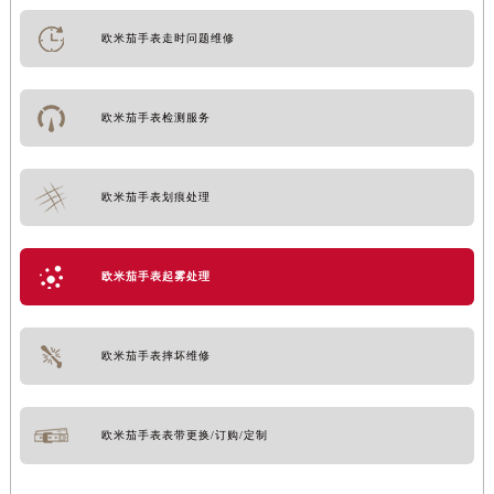
欧米茄手表走时问题维修
欧米茄手表检测服务
欧米茄手表划痕处理
欧米茄手表起雾处理
欧米茄手表摔坏维修
欧米茄手表表带更换/订购/定制