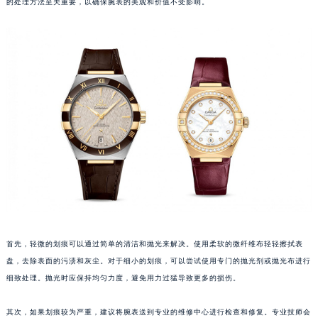
的处理方法至关重要，以确保腕表的美观和价值不受影响。
首先，轻微的划痕可以通过简单的清洁和抛光来解决。使用柔软的微纤维布轻轻擦拭表
盘，去除表面的污渍和灰尘。对于细小的划痕，可以尝试使用专门的抛光剂或抛光布进行
细致处理。抛光时应保持均匀力度，避免用力过猛导致更多的损伤。
其次，如果划痕较为严重，建议将腕表送到专业的维修中心进行检查和修复。专业技师会