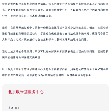
根据划痕的程度采取相应的修复措施。常见的修复方法包括使用高级抛光工具进行精细抛
光、更换受损的部分或整个表盘等。在选择维修中心时，可以参考其他用户的评价和经验
分享，挑选信誉良好、技术精湛的服务商。
最后，在日常佩戴过程中，采取一些预防措施可以有效减少划痕的发生。例如，在运动或
进行可能接触到硬物的活动时，尽量避免佩戴腕表；在清洁或保养腕表时，应使用专用工
具和产品；定期对腕表进行专业检查和保养，及时发现并处理潜在问题。
通过上述方法的合理应用，不仅可以有效解决欧米茄腕表表盘出现的划痕问题，还能延长
腕表的使用寿命和保持其美观度。
以上就是
北京欧米茄维修服务中心
为您分享的精彩内容。如果您还有其他关于欧米茄手表
维护和保养的问题，可以拨打页面400电话进行咨询，我们将竭诚为您服务。
北京欧米茄服务中心
本文tag：