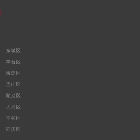
容
东城区
丰台区
海淀区
房山区
顺义区
大兴区
平谷区
延庆区