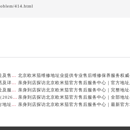
roblem/414.html
亲身到店探访北京欧米茄官方售后服务中心｜全新地址及售后热线（2026年7月最新）
亲身到店探访北京欧米茄官方售后服务中心｜服务电话及详细网点地址（2026年7月最新）
亲身到店探访北京欧米茄官方售后服务中心｜网点地址及服务电话（2026年7月最新）
北京欧米茄手表售后修理保养中心地址电话权威公示（2026年7月最新）
亲身到店探访北京欧米茄官方售后服务中心｜最新官方地址及服务电话（2026年7月最新）