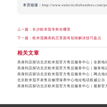
本页链接：
http://www.eutecticdiebonders.com/p
上一篇：
长沙欧米茄专柜在哪里
下一篇：
欧米茄腕表机芯里面有划痕解决技巧盘点
相关文章