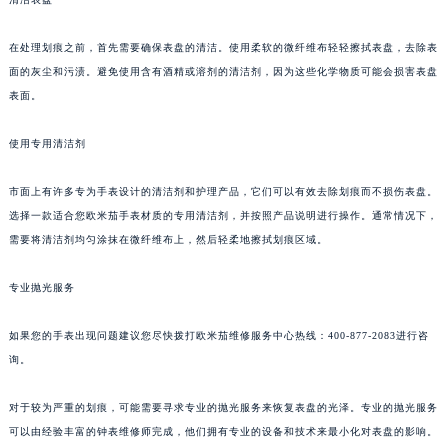
在处理划痕之前，首先需要确保表盘的清洁。使用柔软的微纤维布轻轻擦拭表盘，去除表
面的灰尘和污渍。避免使用含有酒精或溶剂的清洁剂，因为这些化学物质可能会损害表盘
表面。
使用专用清洁剂
市面上有许多专为手表设计的清洁剂和护理产品，它们可以有效去除划痕而不损伤表盘。
选择一款适合您欧米茄手表材质的专用清洁剂，并按照产品说明进行操作。通常情况下，
需要将清洁剂均匀涂抹在微纤维布上，然后轻柔地擦拭划痕区域。
专业抛光服务
如果您的手表出现问题建议您尽快拨打欧米茄维修服务中心热线：400-877-2083进行咨
询。
对于较为严重的划痕，可能需要寻求专业的抛光服务来恢复表盘的光泽。专业的抛光服务
可以由经验丰富的钟表维修师完成，他们拥有专业的设备和技术来最小化对表盘的影响。