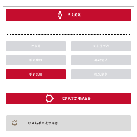
常见问题
欧米茄
欧米茄手表
手表生锈
外观清洗
手表受磁
抛光翻新
北京欧米茄维修服务
欧米茄手表进水维修