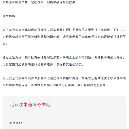
虽然这可能会产生一定的费用，但能够确保最佳效果。
预防措施
为了减少未来出现划痕的可能性，日常佩戴时应注意避免手表受到撞击或刮擦。同时，在
进行运动或从事可能接触到硬物的活动时，请尽量佩戴手套或使用软布包裹腕部以保护手
表。
通过上述方法，您可以有效地处理欧米茄手表表盘上的划痕问题，并延长手表使用寿命。
记得定期对您的爱表进行检查和维护，以保持其最佳状态。
以上就是
北京欧米茄保养服务中心
为您分享的精彩内容。如果您还有其他关于欧米茄手表
维护和保养的问题，可以拨打页面400电话进行咨询，我们将竭诚为您服务。
北京欧米茄服务中心
本文tag：