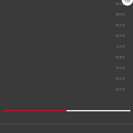

房山区
通州区
顺义区
昌平区
大兴区
怀柔区
平谷区
密云区
延庆区