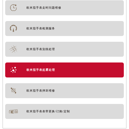
欧米茄手表走时问题维修
欧米茄手表检测服务
欧米茄手表划痕处理
欧米茄手表起雾处理
欧米茄手表摔坏维修
欧米茄手表表带更换/订购/定制