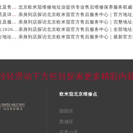
亲身到店探访北京欧米茄官方售后服务中心｜全新地址及售后热线（2026年7月最新）
亲身到店探访北京欧米茄官方售后服务中心｜服务电话及详细网点地址（2026年7月最新）
亲身到店探访北京欧米茄官方售后服务中心｜网点地址及服务电话（2026年7月最新）
北京欧米茄手表售后修理保养中心地址电话权威公示（2026年7月最新）
亲身到店探访北京欧米茄官方售后服务中心｜最新官方地址及服务电话（2026年7月最新）
轻轻滑动下方栏目探索更多精彩内
欧米茄北京维修点
朝阳区
西城区
石景山区