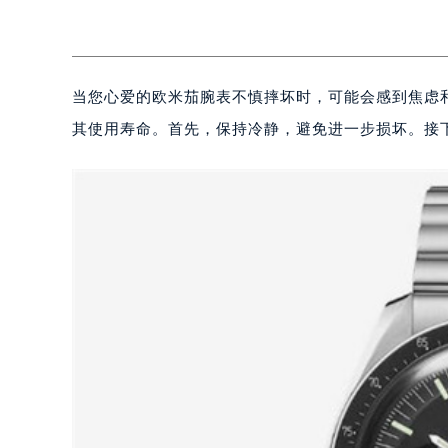
当您心爱的欧米茄腕表不慎摔坏时，可能会感到焦虑
其使用寿命。首先，保持冷静，避免进一步损坏。接