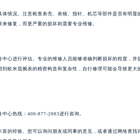
具体情况。注意检查表壳、表镜、指针、机芯等部件是否有明显
养来修复，而更严重的损坏则需要专业维修。
务中心进行评估。专业的维修人员能够准确判断损坏的程度，并
虑到欧米茄腕表的精密构造和复杂性，自行修理可能会导致更大
热线：400-877-2083进行咨询。
丰富的经验。您可以询问朋友或同事的意见，或者通过网络查找