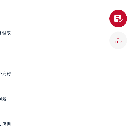

修理或

否完好
问题
打页面