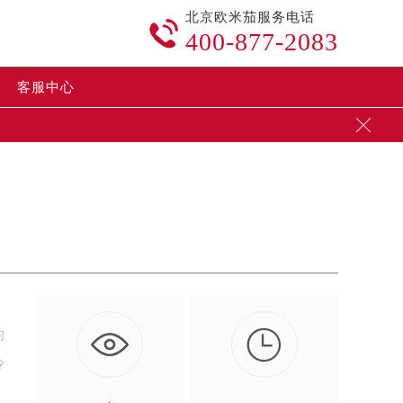
北京欧米茄服务电话

400-877-2083
客服中心


的
冷