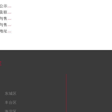
北京欧米茄维修地址业提供专业售后维修保养服务权威公示（2026年7月最新）
亲身到店探访北京欧米茄官方售后服务中心｜官方地址及联系电话（2026年7月最新）
亲身到店探访北京欧米茄官方售后服务中心｜完整地址与售后热线（2026年7月最新）
亲身到店探访北京欧米茄官方售后服务中心｜全部地址与售后服务电话（2026年7月最新）
亲身到店探访北京欧米茄官方售后服务中心｜最新官方地址和维修热线（2026年7月最新）
容
东城区
丰台区
海淀区