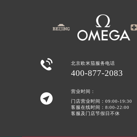

北京欧米茄服务电话
400-877-2083
营业时间：

门店营业时间：09:00-19:30
客服在线时间：8:00-22:00
客服及门店节假日不休