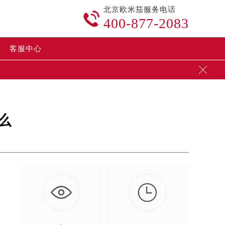
北京欧米茄服务电话

400-877-2083
客服中心

么

。