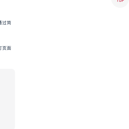
通过简
。
打页面