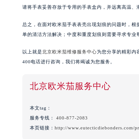
请将手表妥善存放于专用的手表盒内，并远离高温、
总之，在面对欧米茄手表表壳出现划痕的问题时，根
单的清洁方法解决；中度和重度划痕则需要寻求专业
以上就是
北京欧米茄维修服务中心
为您分享的精彩内
400电话进行咨询，我们将竭诚为您服务。
北京欧米茄服务中心
本文tag：
服务专线：
400-877-2083
本页链接：
http://www.eutecticdiebonders.com/p