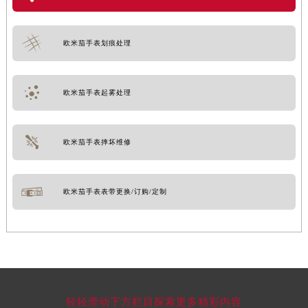
欧米茄手表划痕处理
欧米茄手表起雾处理
欧米茄手表摔坏维修
欧米茄手表表带更换/订购/定制
轻轻滑动下方栏目探索更多精彩内容