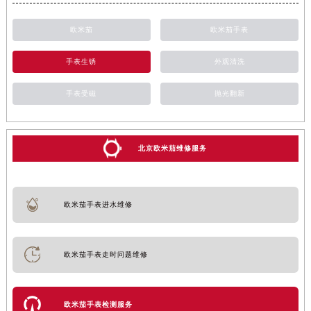
欧米茄
欧米茄手表
手表生锈
外观清洗
手表受磁
抛光翻新
北京欧米茄维修服务
欧米茄手表进水维修
欧米茄手表走时问题维修
欧米茄手表检测服务