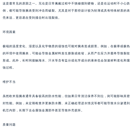
这是最常见的原因之一。无论是日常佩戴过程中不慎碰撞到硬物，还是在运动时不小心跌
倒，都可能导致腕表受到冲击而破裂。尤其是对于那些设计较为轻薄或具有特殊材质的表
壳来说，更容易在受到撞击时出现裂痕。
环境因素
极端的温度变化、湿度以及化学物质的侵蚀也可能对腕表造成损害。例如，在极寒或极热
的环境中使用腕表，可能会导致金属材料发生膨胀或收缩，从而产生应力并最终导致裂纹
形成。此外，长时间接触海水、汗水等含有盐分或化学成分的液体也会加速材料老化和腐
蚀过程。
维护不当
虽然欧米茄腕表通常具备较高的防水性能，但如果日常清洁保养不到位，则可能影响其密
封性能。例如，未定期检查并更换防水圈、未正确处理进水情况等都可能导致水分渗透到
机芯内部，长期下去会腐蚀金属部件甚至导致外壳损坏。
质量问题