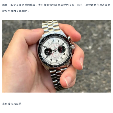
然而，即使是高品质的腕表，也可能会遇到表壳破裂的问题。那么，导致欧米茄腕表表壳
破裂的原因有哪些呢？
意外撞击与跌落