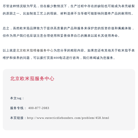
尽管这种情况较为罕见，但在极少数情况下，生产过程中存在的缺陷也可能成为表壳破裂
的原因之一。比如制造工艺上的瑕疵、材料选择不当等都可能影响到最终产品的耐用性。
总之，虽然欧米茄品牌致力于提供高质量的产品和服务来保护您的投资价值和佩戴体验，
但作为用户我们也应该注意合理使用和妥善保养自己的腕表以延长其使用寿命。
以上就是
北京欧米茄维修服务中心
为您分享的精彩内容。如果您还有其他关于欧米茄手表
维护和保养的问题，可以拨打页面400电话进行咨询，我们将竭诚为您服务。
北京欧米茄服务中心
本文tag：
服务专线：
400-877-2083
本页链接：
http://www.eutecticdiebonders.com/problem/458.html