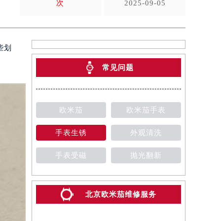
次
2025-09-05
些划
常见问题
欧米茄
欧米茄手表
手表生锈
外观清洗
手表受磁
抛光翻新
北京欧米茄维修服务