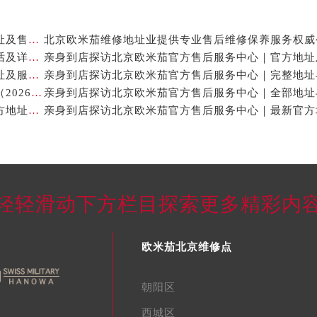
亲身到店探访北京欧米茄官方售后服务中心｜全新地址及售后热线（2026年7月最新）
亲身到店探访北京欧米茄官方售后服务中心｜服务电话及详细网点地址（2026年7月最新）
亲身到店探访北京欧米茄官方售后服务中心｜网点地址及服务电话（2026年7月最新）
北京欧米茄手表售后修理保养中心地址电话权威公示（2026年7月最新）
亲身到店探访北京欧米茄官方售后服务中心｜最新官方地址及服务电话（2026年7月最新）
轻轻滑动下方栏目探索更多精彩内
欧米茄北京维修点
朝阳区
西城区