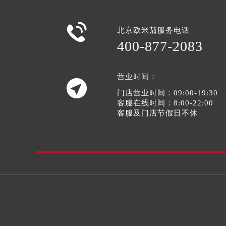

北京欧米茄服务电话
400-877-2083
营业时间：

门店营业时间：09:00-19:30
客服在线时间：8:00-22:00
客服及门店节假日不休