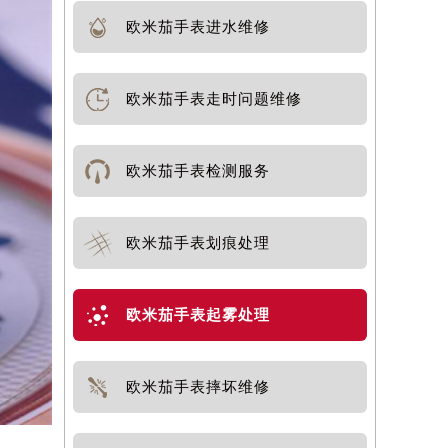
欧米茄手表进水维修
欧米茄手表走时问题维修
欧米茄手表检测服务
欧米茄手表划痕处理
欧米茄手表起雾处理
欧米茄手表摔坏维修