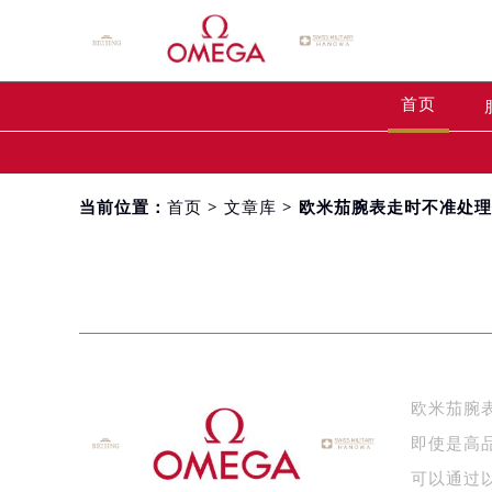
首页
当前位置：
首页
>
文章库
> 欧米茄腕表走时不准处
欧米茄腕
即使是高
可以通过