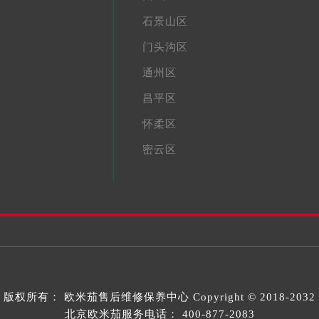
石景山区
门头沟区
通州区
昌平区
怀柔区
密云区
版权所有：
欧米茄售后维修保养中心
Copyright © 2018-2032
北京欧米茄服务电话：
400-877-2083