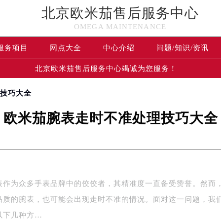
北京欧米茄售后服务中心
OMEGA MAINTENANCE
服务项目
网点大全
中心介绍
问题/知识/资讯
北京欧米茄售后服务中心竭诚为您服务！
理技巧大全
欧米茄腕表走时不准处理技巧大全
表作为众多手表品牌中的佼佼者，其精准度一直备受赞誉。然而
品质的腕表，也可能会出现走时不准的情况。面对这一问题，我
以下几种方…