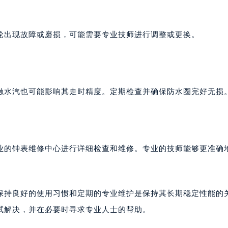
轮出现故障或磨损，可能需要专业技师进行调整或更换。
触水汽也可能影响其走时精度。定期检查并确保防水圈完好无损
业的钟表维修中心进行详细检查和维修。专业的技师能够更准确
保持良好的使用习惯和定期的专业维护是保持其长期稳定性能的
试解决，并在必要时寻求专业人士的帮助。