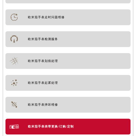
欧米茄手表走时问题维修
欧米茄手表检测服务
欧米茄手表划痕处理
欧米茄手表起雾处理
欧米茄手表摔坏维修
欧米茄手表表带更换/订购/定制