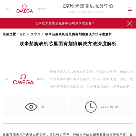
北京欧米茄售后服务中心

OMEGA MAINTENANCE

北京欧米茄售后服务中心竭诚为您服务！
当前位置：
首页
>
文章库
> 欧米茄腕表机芯里面有划痕解决方法深度解析
欧米茄腕表机芯里面有划痕解决方法深度解析
欧米茄腕表机芯内部出现划痕，虽然较为罕见，但确实会
给收藏家和爱好者带来困扰。如何有效解决这一问题，成
为许多表友关注的焦点。本文将深入解析几种常见的解…

次
2025-10-19
欧米茄腕表机芯内部出现划痕，虽然较为罕见，但确实会给收藏家和爱好者带来困扰。如