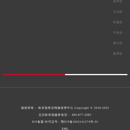
昌平区
大兴区
怀柔区
平谷区
密云区
延庆区
版权所有：
欧米茄售后维修保养中心
Copyright © 2018-2032
北京欧米茄服务电话：
400-877-2083
ICP备案/许可证号：鄂ICP备2025141274号-35
XML