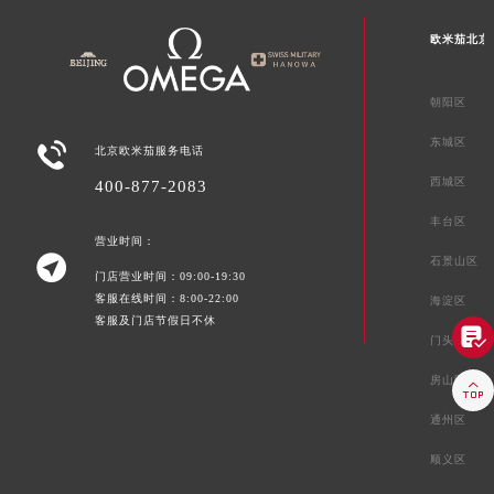
欧米茄北京
朝阳区
东城区

北京欧米茄服务电话
西城区
400-877-2083
丰台区
营业时间：

石景山区
门店营业时间：09:00-19:30
客服在线时间：8:00-22:00
海淀区
客服及门店节假日不休

门头沟区
房山区

通州区
顺义区