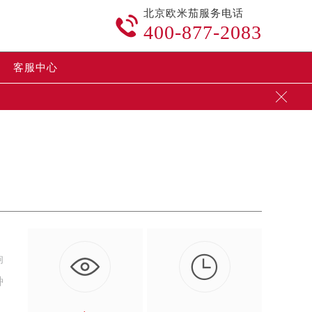
北京欧米茄服务电话

400-877-2083
客服中心


响
种