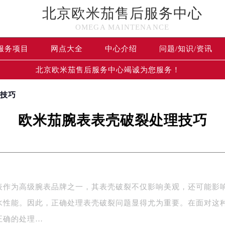
北京欧米茄售后服务中心
OMEGA MAINTENANCE
服务项目
网点大全
中心介绍
问题/知识/资讯
北京欧米茄售后服务中心竭诚为您服务！
理技巧
欧米茄腕表表壳破裂处理技巧
表作为高级腕表品牌之一，其表壳破裂不仅影响美观，还可能影
水性能。因此，正确处理表壳破裂问题显得尤为重要。在面对这
正确的处理…