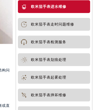
欧米茄手表进水维修
欧米茄手表走时问题维修
欧米茄手表检测服务
欧米茄手表划痕处理
结构问
欧米茄手表起雾处理
欧米茄手表摔坏维修
商或直