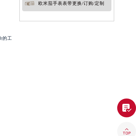
欧米茄手表表带更换/订购/定制
杂的工

