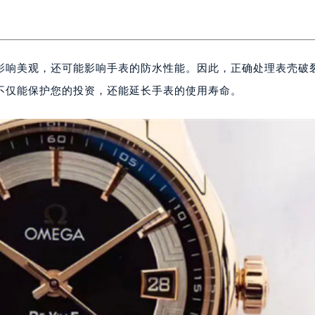
影响美观，还可能影响手表的防水性能。因此，正确处理表壳破
不仅能保护您的投资，还能延长手表的使用寿命。