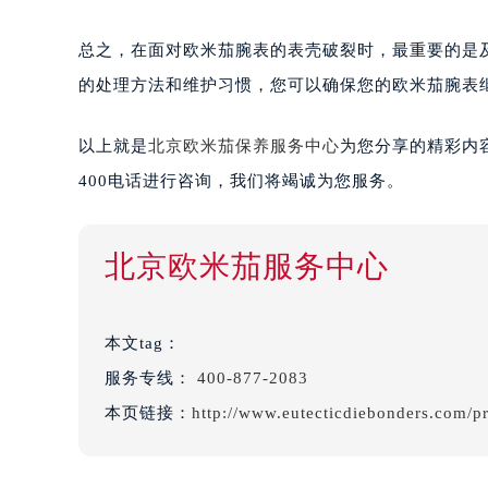
总之，在面对欧米茄腕表的表壳破裂时，最重要的是
的处理方法和维护习惯，您可以确保您的欧米茄腕表
以上就是
北京欧米茄保养服务中心
为您分享的精彩内
400电话进行咨询，我们将竭诚为您服务。
北京欧米茄服务中心
本文tag：
服务专线：
400-877-2083
本页链接：
http://www.eutecticdiebonders.com/p