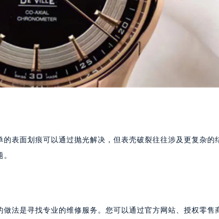
单的表面划痕可以通过抛光解决，但表壳破裂往往涉及更复杂的
题。
的做法是寻找专业的维修服务。您可以通过官方网站、授权零售