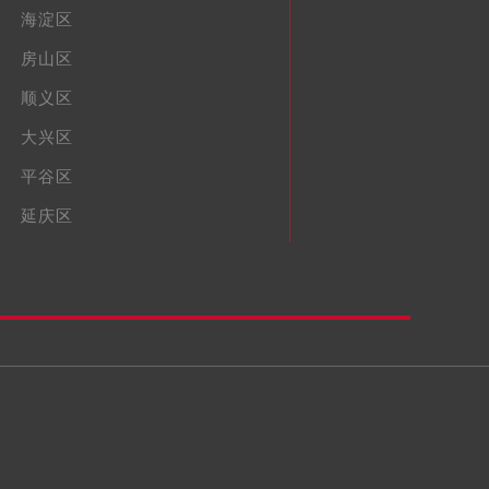
海淀区
房山区
顺义区
大兴区
平谷区
延庆区