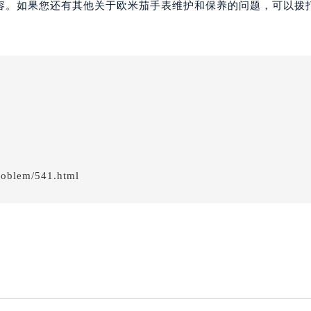
容。如果您还有其他关于欧米茄手表维护和保养的问题，可以拨
roblem/541.html