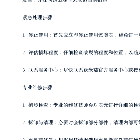
发生，并在问题出现时采取适当的措施。
紧急处理步骤
1. 停止使用：首先应立即停止使用该腕表，避免进一
2. 评估损坏程度：仔细检查破裂的程度和位置，以
3. 联系服务中心：尽快联系欧米茄官方服务中心或
专业维修步骤
1. 初步检查：专业的维修技师会对表壳进行详细的
2. 拆卸与清理：必要时会拆卸部分部件，清理内部