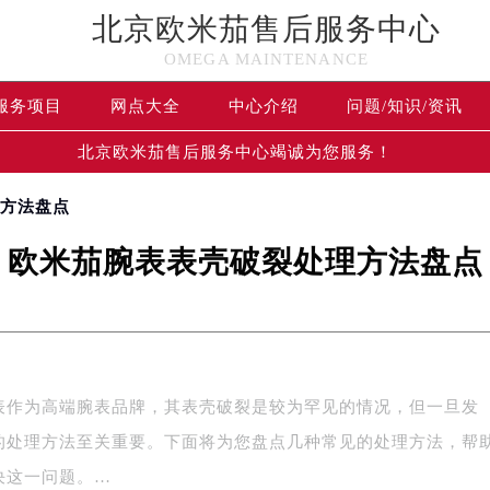
北京欧米茄售后服务中心
OMEGA MAINTENANCE
服务项目
网点大全
中心介绍
问题/知识/资讯
北京欧米茄售后服务中心竭诚为您服务！
理方法盘点
欧米茄腕表表壳破裂处理方法盘点
表作为高端腕表品牌，其表壳破裂是较为罕见的情况，但一旦发
的处理方法至关重要。下面将为您盘点几种常见的处理方法，帮
决这一问题。…