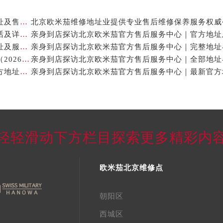
亲身到店探访北京欧米茄官方售后服务中心｜全新地址及售后热线（2026年7月最新）
亲身到店探访北京欧米茄官方售后服务中心｜服务电话及详细网点地址（2026年7月最新）
亲身到店探访北京欧米茄官方售后服务中心｜网点地址及服务电话（2026年7月最新）
北京欧米茄手表售后修理保养中心地址电话权威公示（2026年7月最新）
亲身到店探访北京欧米茄官方售后服务中心｜最新官方地址及服务电话（2026年7月最新）
轻轻滑动下方栏目探索更多精彩内
欧米茄北京维修点
朝阳区
西城区