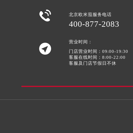

北京欧米茄服务电话
400-877-2083
营业时间：

门店营业时间：09:00-19:30
客服在线时间：8:00-22:00
客服及门店节假日不休