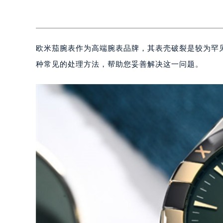
欧米茄腕表作为高端腕表品牌，其表壳破裂是较为罕
种常见的处理方法，帮助您妥善解决这一问题。