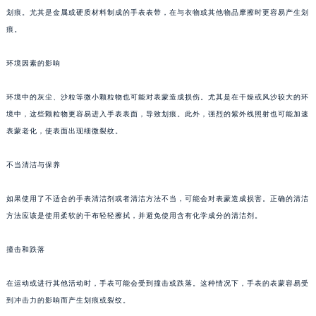
划痕。尤其是金属或硬质材料制成的手表表带，在与衣物或其他物品摩擦时更容易产生划
痕。
环境因素的影响
环境中的灰尘、沙粒等微小颗粒物也可能对表蒙造成损伤。尤其是在干燥或风沙较大的环
境中，这些颗粒物更容易进入手表表面，导致划痕。此外，强烈的紫外线照射也可能加速
表蒙老化，使表面出现细微裂纹。
不当清洁与保养
如果使用了不适合的手表清洁剂或者清洁方法不当，可能会对表蒙造成损害。正确的清洁
方法应该是使用柔软的干布轻轻擦拭，并避免使用含有化学成分的清洁剂。
撞击和跌落
在运动或进行其他活动时，手表可能会受到撞击或跌落。这种情况下，手表的表蒙容易受
到冲击力的影响而产生划痕或裂纹。