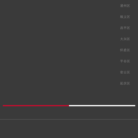
通州区
顺义区
昌平区
大兴区
怀柔区
平谷区
密云区
延庆区