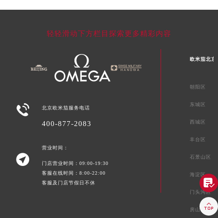
轻轻滑动下方栏目探索更多精彩内容
欧米茄北京
朝阳区
东城区

北京欧米茄服务电话
西城区
400-877-2083
丰台区
营业时间：

石景山区
门店营业时间：09:00-19:30
客服在线时间：8:00-22:00
海淀区

客服及门店节假日不休
门头沟区

房山区