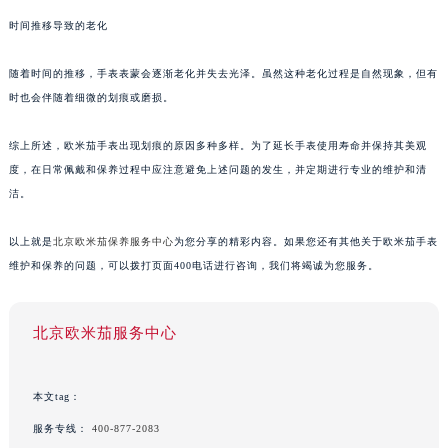
时间推移导致的老化
随着时间的推移，手表表蒙会逐渐老化并失去光泽。虽然这种老化过程是自然现象，但有
时也会伴随着细微的划痕或磨损。
综上所述，欧米茄手表出现划痕的原因多种多样。为了延长手表使用寿命并保持其美观
度，在日常佩戴和保养过程中应注意避免上述问题的发生，并定期进行专业的维护和清
洁。
以上就是
北京欧米茄保养服务中心
为您分享的精彩内容。如果您还有其他关于欧米茄手表
维护和保养的问题，可以拨打页面400电话进行咨询，我们将竭诚为您服务。
北京欧米茄服务中心
本文tag：
服务专线：
400-877-2083