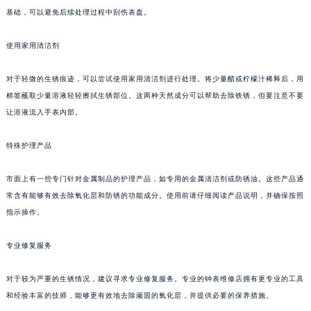
基础，可以避免后续处理过程中刮伤表盘。
使用家用清洁剂
对于轻微的生锈痕迹，可以尝试使用家用清洁剂进行处理。将少量醋或柠檬汁稀释后，用
棉签蘸取少量溶液轻轻擦拭生锈部位。这两种天然成分可以帮助去除铁锈，但要注意不要
让溶液流入手表内部。
特殊护理产品
市面上有一些专门针对金属制品的护理产品，如专用的金属清洁剂或防锈油。这些产品通
常含有能够有效去除氧化层和防锈的功能成分。使用前请仔细阅读产品说明，并确保按照
指示操作。
专业修复服务
对于较为严重的生锈情况，建议寻求专业修复服务。专业的钟表维修店拥有更专业的工具
和经验丰富的技师，能够更有效地去除顽固的氧化层，并提供必要的保养措施。