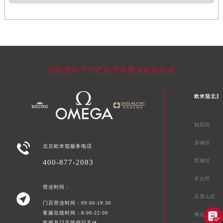
轻轻滑动下方栏目探索更多精彩内容
欧米茄北京
朝阳区
东城区

北京欧米茄服务电话
西城区
400-877-2083
丰台区
营业时间：

石景山区
门店营业时间：09:00-19:30
客服在线时间：8:00-22:00

海淀区
客服及门店节假日不休