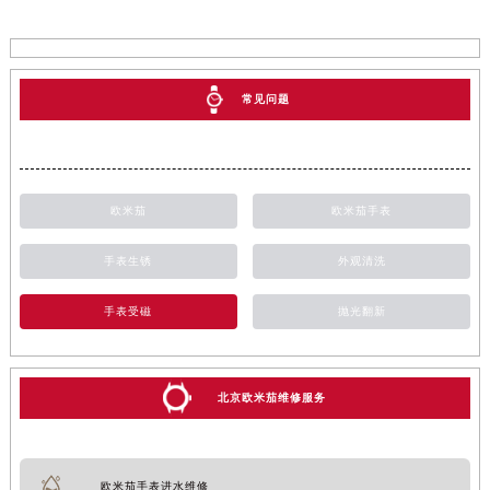
常见问题
欧米茄
欧米茄手表
手表生锈
外观清洗
手表受磁
抛光翻新
北京欧米茄维修服务
欧米茄手表进水维修