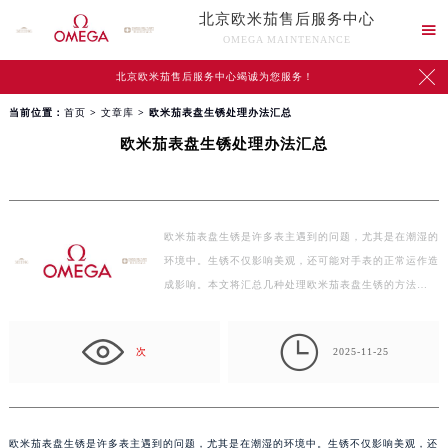
北京欧米茄售后服务中心

OMEGA MAINTENANCE

北京欧米茄售后服务中心竭诚为您服务！
当前位置：
首页
>
文章库
> 欧米茄表盘生锈处理办法汇总
欧米茄表盘生锈处理办法汇总
欧米茄表盘生锈是许多表主遇到的问题，尤其是在潮湿的
环境中。生锈不仅影响美观，还可能对手表的正常运作造
成影响。本文将汇总几种处理欧米茄表盘生锈的方法…

次
2025-11-25
欧米茄表盘生锈是许多表主遇到的问题，尤其是在潮湿的环境中。生锈不仅影响美观，还