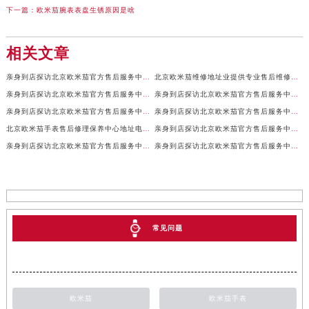
下一篇：
欧米茄腕表表盘生锈原因是啥
相关文章
亲身到店探访北京欧米茄官方售后服务中心｜全新地址及售后热线（2026年7月最新）
北京欧米茄维修地址业提供专业售后维修保养服务权威公示（2026年7月最新）
亲身到店探访北京欧米茄官方售后服务中心｜服务电话及详细网点地址（2026年7月最新）
亲身到店探访北京欧米茄官方售后服务中心｜官方地址及联系电话（2026年7月最新）
亲身到店探访北京欧米茄官方售后服务中心｜网点地址及服务电话（2026年7月最新）
亲身到店探访北京欧米茄官方售后服务中心｜完整地址与售后热线（2026年7月最新）
北京欧米茄手表售后修理保养中心地址电话权威公示（2026年7月最新）
亲身到店探访北京欧米茄官方售后服务中心｜全部地址与售后服务电话（2026年7月最新）
亲身到店探访北京欧米茄官方售后服务中心｜最新官方地址及服务电话（2026年7月最新）
亲身到店探访北京欧米茄官方售后服务中心｜最新官方地址和维修热线（2026年7月最新）
常见问题
欧米茄
欧米茄手表