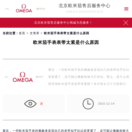
北京欧米茄售后服务中心

OMEGA MAINTENANCE

北京欧米茄售后服务中心竭诚为您服务！
当前位置：
首页
>
文章库
> 欧米茄手表表带太紧是什么原因
欧米茄手表表带太紧是什么原因
最近，一些欧米茄手表的佩戴者发现自己的表带似乎比以
前更紧了，这可能让佩戴体验大打折扣。那么，是什么原
因导致欧米茄手表表带变紧呢？本文将从几个方面探讨
这…

次
2025-12-14
最近，一些欧米茄手表的佩戴者发现自己的表带似乎比以前更紧了，这可能让佩戴体验大