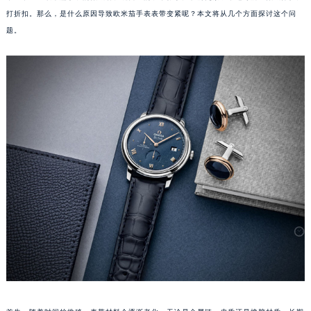
打折扣。那么，是什么原因导致欧米茄手表表带变紧呢？本文将从几个方面探讨这个问
题。