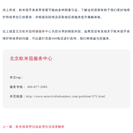
综上所述，欧米茄手表表带变紧可能由多种因素引起。了解这些原因有助于我们更好地维
护和保养自己的爱表，并根据实际情况采取相应措施来提升佩戴体验。
以上就是
北京欧米茄维修服务中心
为您分享的精彩内容。如果您还有其他关于欧米茄手表
维护和保养的问题，可以拨打页面400电话进行咨询，我们将竭诚为您服务。
北京欧米茄服务中心
本文tag：
服务专线：
400-877-2083
本页链接：
http://www.eutecticdiebonders.com/problem/575.html
上一篇：
欧米茄表带过短处理办法深度解析