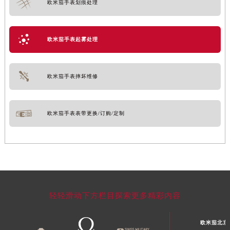
欧米茄手表划痕处理
欧米茄手表起雾处理
欧米茄手表摔坏维修
欧米茄手表表带更换/订购/定制
轻轻滑动下方栏目探索更多精彩内容
欧米茄北京