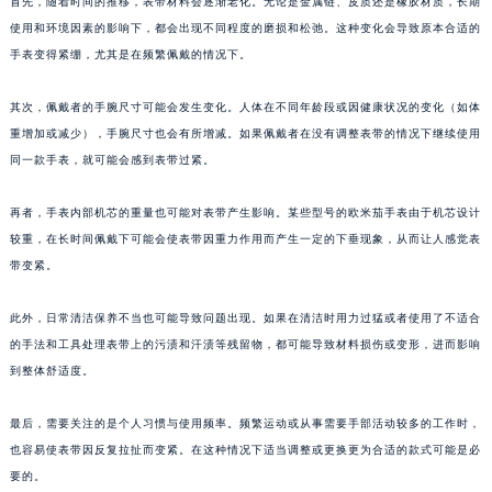
首先，随着时间的推移，表带材料会逐渐老化。无论是金属链、皮质还是橡胶材质，长期
使用和环境因素的影响下，都会出现不同程度的磨损和松弛。这种变化会导致原本合适的
手表变得紧绷，尤其是在频繁佩戴的情况下。
其次，佩戴者的手腕尺寸可能会发生变化。人体在不同年龄段或因健康状况的变化（如体
重增加或减少），手腕尺寸也会有所增减。如果佩戴者在没有调整表带的情况下继续使用
同一款手表，就可能会感到表带过紧。
再者，手表内部机芯的重量也可能对表带产生影响。某些型号的欧米茄手表由于机芯设计
较重，在长时间佩戴下可能会使表带因重力作用而产生一定的下垂现象，从而让人感觉表
带变紧。
此外，日常清洁保养不当也可能导致问题出现。如果在清洁时用力过猛或者使用了不适合
的手法和工具处理表带上的污渍和汗渍等残留物，都可能导致材料损伤或变形，进而影响
到整体舒适度。
最后，需要关注的是个人习惯与使用频率。频繁运动或从事需要手部活动较多的工作时，
也容易使表带因反复拉扯而变紧。在这种情况下适当调整或更换更为合适的款式可能是必
要的。