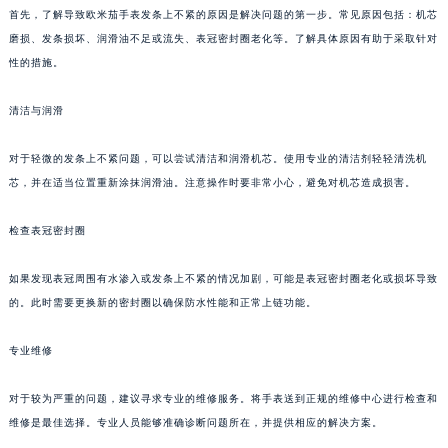
首先，了解导致欧米茄手表发条上不紧的原因是解决问题的第一步。常见原因包括：机芯
磨损、发条损坏、润滑油不足或流失、表冠密封圈老化等。了解具体原因有助于采取针对
性的措施。
清洁与润滑
对于轻微的发条上不紧问题，可以尝试清洁和润滑机芯。使用专业的清洁剂轻轻清洗机
芯，并在适当位置重新涂抹润滑油。注意操作时要非常小心，避免对机芯造成损害。
检查表冠密封圈
如果发现表冠周围有水渗入或发条上不紧的情况加剧，可能是表冠密封圈老化或损坏导致
的。此时需要更换新的密封圈以确保防水性能和正常上链功能。
专业维修
对于较为严重的问题，建议寻求专业的维修服务。将手表送到正规的维修中心进行检查和
维修是最佳选择。专业人员能够准确诊断问题所在，并提供相应的解决方案。