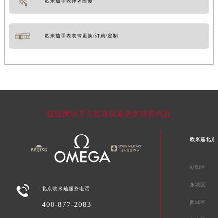
欧米茄手表摔坏维修
欧米茄手表表带更换/订购/定制
轻轻滑动下方栏目探索更多精彩内容
欧米茄北京
朝阳区
东城区

北京欧米茄服务电话
西城区
400-877-2083