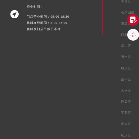
丰台区
营业时间：

石景山区
门店营业时间：09:00-19:30

客服在线时间：8:00-22:00
海淀区
客服及门店节假日不休

门头沟区
房山区
通州区
顺义区
昌平区
大兴区
怀柔区
平谷区
密云区
延庆区