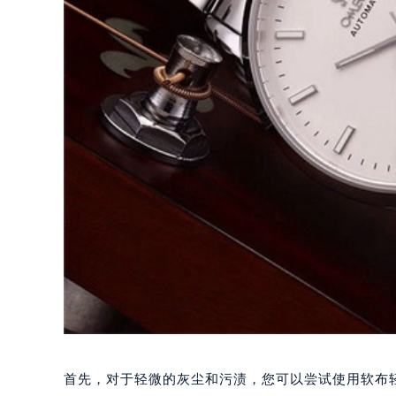
首先，对于轻微的灰尘和污渍，您可以尝试使用软布