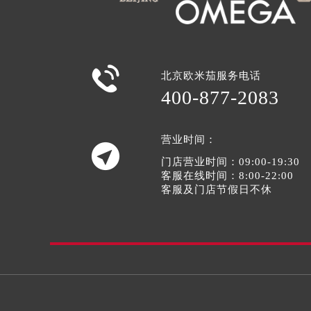

北京欧米茄服务电话
400-877-2083
营业时间：

门店营业时间：09:00-19:30
客服在线时间：8:00-22:00
客服及门店节假日不休