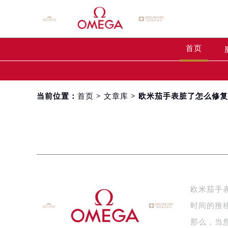
首页
当前位置：
首页
>
文章库
> 欧米茄手表脏了怎么修复
欧米茄手
时间的推
那么，当