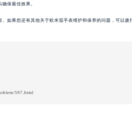
以确保最佳效果。
容。如果您还有其他关于欧米茄手表维护和保养的问题，可以拨
roblem/597.html