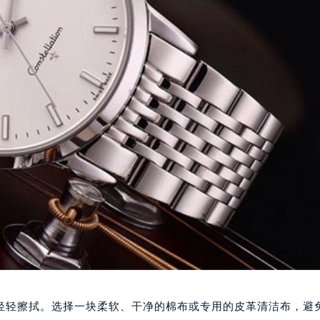
轻轻擦拭。选择一块柔软、干净的棉布或专用的皮革清洁布，避