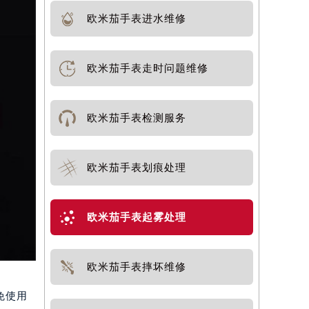
欧米茄手表进水维修
欧米茄手表走时问题维修
欧米茄手表检测服务
欧米茄手表划痕处理
欧米茄手表起雾处理
欧米茄手表摔坏维修
免使用