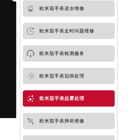
欧米茄手表进水维修
欧米茄手表走时问题维修
欧米茄手表检测服务
欧米茄手表划痕处理
欧米茄手表起雾处理
欧米茄手表摔坏维修