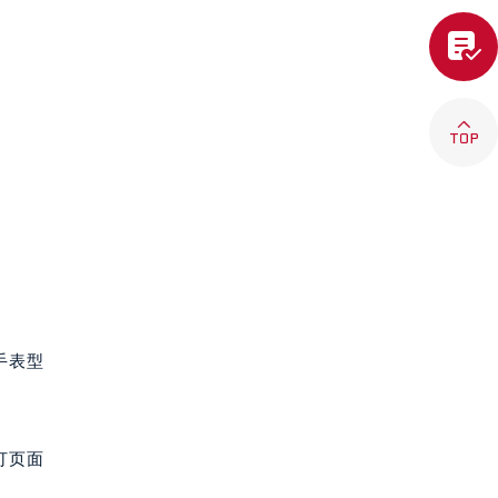


手表型
打页面