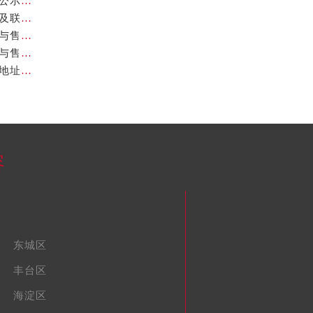
北京欧米茄维修地址业提供专业售后维修保养服务权威公示（2026年7月最新）
亲身到店探访北京欧米茄官方售后服务中心｜官方地址及联系电话（2026年7月最新）
亲身到店探访北京欧米茄官方售后服务中心｜完整地址与售后热线（2026年7月最新）
亲身到店探访北京欧米茄官方售后服务中心｜全部地址与售后服务电话（2026年7月最新）
亲身到店探访北京欧米茄官方售后服务中心｜最新官方地址和维修热线（2026年7月最新）
容
东城区
丰台区
海淀区