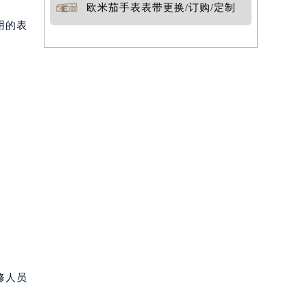
欧米茄手表表带更换/订购/定制
用的表
修人员