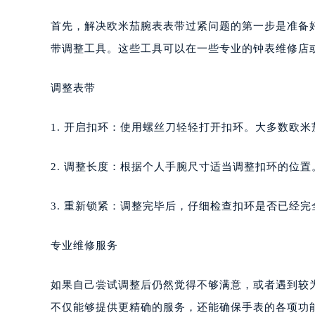
首先，解决欧米茄腕表表带过紧问题的第一步是准备
带调整工具。这些工具可以在一些专业的钟表维修店
调整表带
1. 开启扣环：使用螺丝刀轻轻打开扣环。大多数欧
2. 调整长度：根据个人手腕尺寸适当调整扣环的位
3. 重新锁紧：调整完毕后，仔细检查扣环是否已经
专业维修服务
如果自己尝试调整后仍然觉得不够满意，或者遇到较
不仅能够提供更精确的服务，还能确保手表的各项功