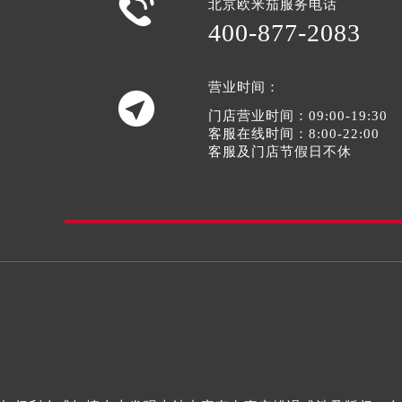

北京欧米茄服务电话
400-877-2083
营业时间：

门店营业时间：09:00-19:30
客服在线时间：8:00-22:00
客服及门店节假日不休