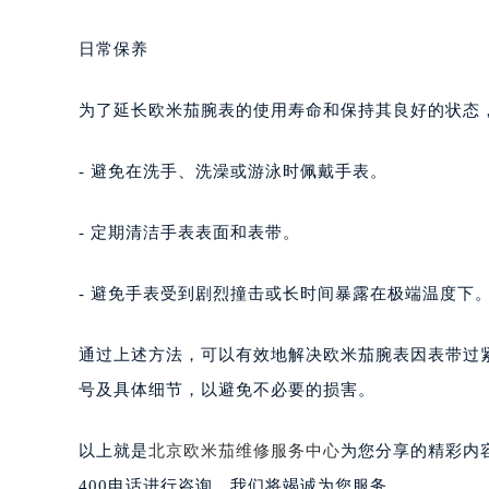
日常保养
为了延长欧米茄腕表的使用寿命和保持其良好的状态
- 避免在洗手、洗澡或游泳时佩戴手表。
- 定期清洁手表表面和表带。
- 避免手表受到剧烈撞击或长时间暴露在极端温度下
通过上述方法，可以有效地解决欧米茄腕表因表带过
号及具体细节，以避免不必要的损害。
以上就是
北京欧米茄维修服务中心
为您分享的精彩内
400电话进行咨询，我们将竭诚为您服务。