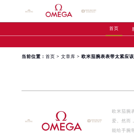
首页
当前位置：
首页
>
文章库
> 欧米茄腕表表带太紧应
欧米茄腕
爱。然而
能给手腕