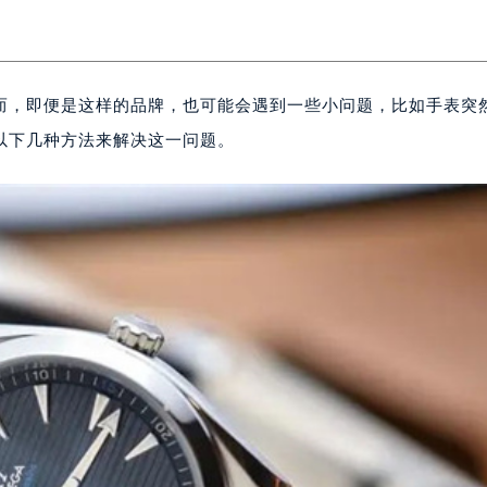
而，即便是这样的品牌，也可能会遇到一些小问题，比如手表突
以下几种方法来解决这一问题。