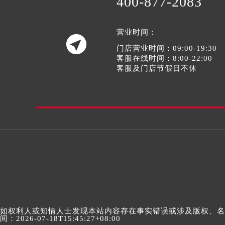
400-877-2083
营业时间：

门店营业时间：09:00-19:30
客服在线时间：8:00-22:00
客服及门店节假日不休
如权利人或知情人士发现本站内容存在事实错误或涉及版权、名誉权
间：2026-07-18T15:45:27+08:00