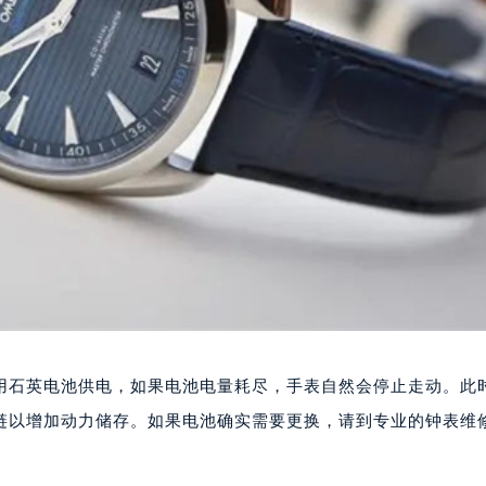
用石英电池供电，如果电池电量耗尽，手表自然会停止走动。此
链以增加动力储存。如果电池确实需要更换，请到专业的钟表维