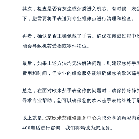
其次，检查是否有灰尘或杂质进入机芯。有时候，灰
下，您需要将手表送到专业维修点进行清理和检查。
再者，确认是否正确佩戴了手表。确保在佩戴过程中
能会导致机芯受损或零件移位。
最后，如果上述方法均无法解决问题，则建议您将手
费用和时间，但专业的维修服务能够确保您的欧米茄
总之，在面对欧米茄手表偷停的问题时，请保持冷静
寻求专业帮助，您可以确保您的欧米茄手表始终处于
以上就是
北京欧米茄维修服务中心
为您分享的精彩内
400电话进行咨询，我们将竭诚为您服务。