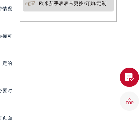
欧米茄手表表带更换/订购/定制
种情况
碰撞可
一定的

必要时

打页面