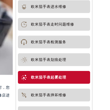
欧米茄手表进水维修
欧米茄手表走时问题维修
欧米茄手表检测服务
欧米茄手表划痕处理
欧米茄手表起雾处理
时，您
欧米茄手表摔坏维修
修店进