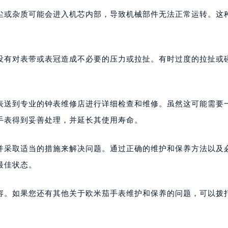
尘或杂质可能会进入机芯内部，导致机械部件无法正常运转。这
没有对表带或表冠造成不必要的压力或拉扯。有时过度的拉扯或
表送到专业的钟表维修店进行详细检查和维修。虽然这可能需要
手表得到妥善处理，并延长其使用寿命。
并采取适当的措施来解决问题。通过正确的维护和保养方法以及
最佳状态。
容。如果您还有其他关于欧米茄手表维护和保养的问题，可以拨