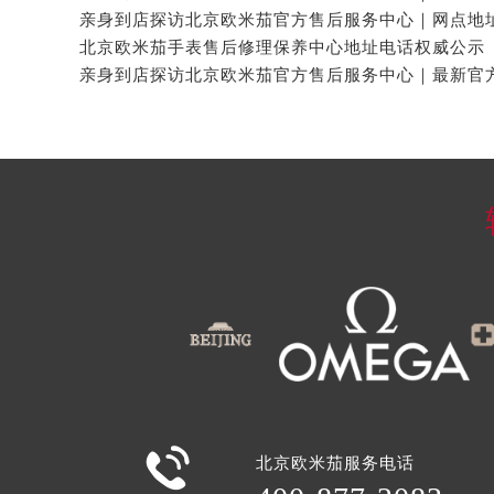

北京欧米茄服务电话