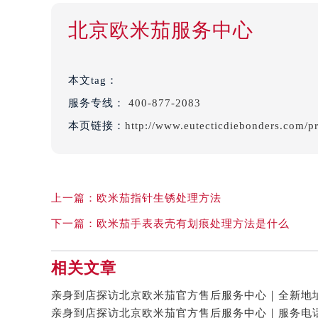
北京欧米茄服务中心
本文tag：
服务专线：
400-877-2083
本页链接：
http://www.eutecticdiebonders.com/p
上一篇：
欧米茄指针生锈处理方法
下一篇：
欧米茄手表表壳有划痕处理方法是什么
相关文章