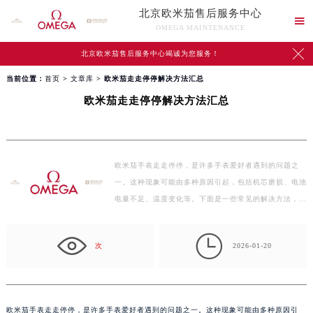
北京欧米茄售后服务中心

OMEGA MAINTENANCE

北京欧米茄售后服务中心竭诚为您服务！
当前位置：
首页
>
文章库
> 欧米茄走走停停解决方法汇总
欧米茄走走停停解决方法汇总
欧米茄手表走走停停，是许多手表爱好者遇到的问题之
一。这种现象可能由多种原因引起，包括机芯磨损、电池
电量不足、温度变化等。下面是一些常见的解决方法，
帮…

次
2026-01-20
欧米茄手表走走停停，是许多手表爱好者遇到的问题之一。这种现象可能由多种原因引