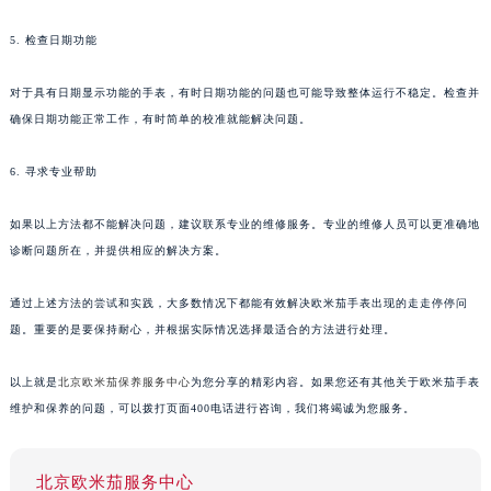
5. 检查日期功能
对于具有日期显示功能的手表，有时日期功能的问题也可能导致整体运行不稳定。检查并
确保日期功能正常工作，有时简单的校准就能解决问题。
6. 寻求专业帮助
如果以上方法都不能解决问题，建议联系专业的维修服务。专业的维修人员可以更准确地
诊断问题所在，并提供相应的解决方案。
通过上述方法的尝试和实践，大多数情况下都能有效解决欧米茄手表出现的走走停停问
题。重要的是要保持耐心，并根据实际情况选择最适合的方法进行处理。
以上就是
北京欧米茄保养服务中心
为您分享的精彩内容。如果您还有其他关于欧米茄手表
维护和保养的问题，可以拨打页面400电话进行咨询，我们将竭诚为您服务。
北京欧米茄服务中心