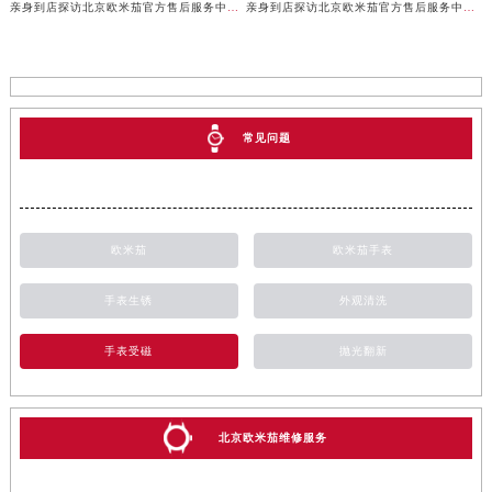
亲身到店探访北京欧米茄官方售后服务中心｜最新官方地址及服务电话（2026年7月最新）
亲身到店探访北京欧米茄官方售后服务中心｜最新官方地址和维修热线（2026年7月最新）
常见问题
欧米茄
欧米茄手表
手表生锈
外观清洗
手表受磁
抛光翻新
北京欧米茄维修服务