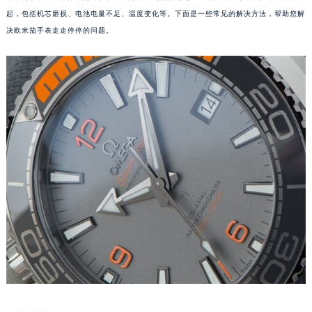
起，包括机芯磨损、电池电量不足、温度变化等。下面是一些常见的解决方法，帮助您解
决欧米茄手表走走停停的问题。