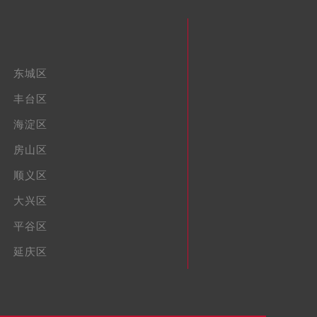
东城区
丰台区
海淀区
房山区
顺义区
大兴区
平谷区
延庆区