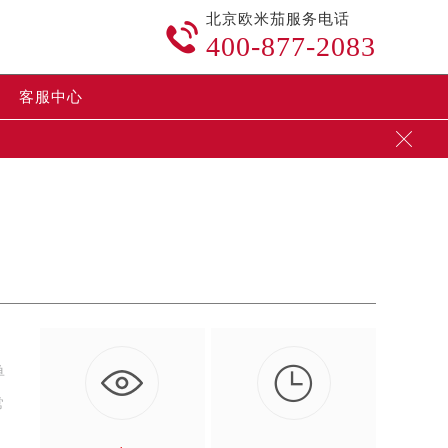
北京欧米茄服务电话

400-877-2083
客服中心


单
常