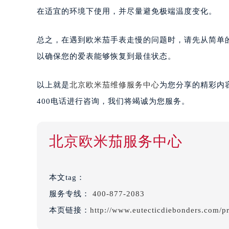
在适宜的环境下使用，并尽量避免极端温度变化。
总之，在遇到欧米茄手表走慢的问题时，请先从简单
以确保您的爱表能够恢复到最佳状态。
以上就是
北京欧米茄维修服务中心
为您分享的精彩内
400电话进行咨询，我们将竭诚为您服务。
北京欧米茄服务中心
本文tag：
服务专线：
400-877-2083
本页链接：
http://www.eutecticdiebonders.com/p