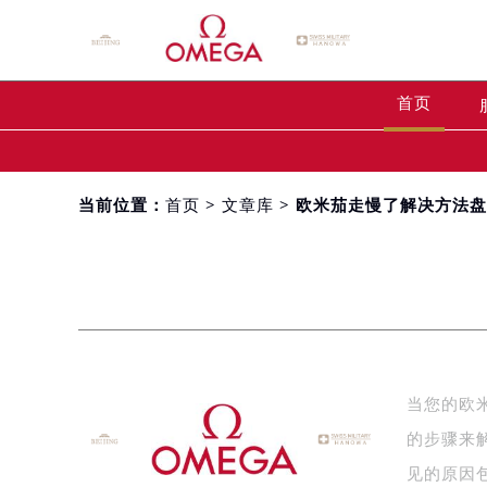
首页
当前位置：
首页
>
文章库
> 欧米茄走慢了解决方法
当您的欧
的步骤来
见的原因