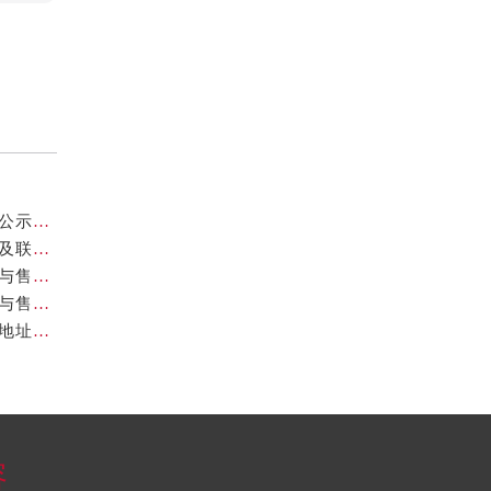
北京欧米茄维修地址业提供专业售后维修保养服务权威公示（2026年7月最新）
亲身到店探访北京欧米茄官方售后服务中心｜官方地址及联系电话（2026年7月最新）
亲身到店探访北京欧米茄官方售后服务中心｜完整地址与售后热线（2026年7月最新）
亲身到店探访北京欧米茄官方售后服务中心｜全部地址与售后服务电话（2026年7月最新）
亲身到店探访北京欧米茄官方售后服务中心｜最新官方地址和维修热线（2026年7月最新）
容