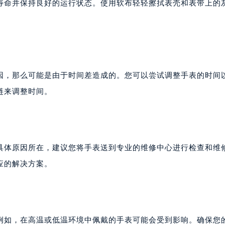
寿命并保持良好的运行状态。使用软布轻轻擦拭表壳和表带上的
。
因，那么可能是由于时间差造成的。您可以尝试调整手表的时间
链来调整时间。
具体原因所在，建议您将手表送到专业的维修中心进行检查和维
应的解决方案。
例如，在高温或低温环境中佩戴的手表可能会受到影响。确保您