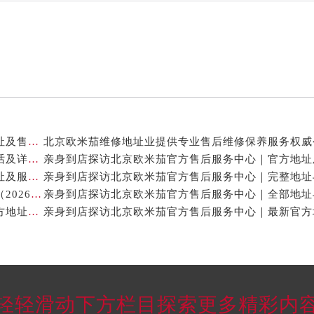
亲身到店探访北京欧米茄官方售后服务中心｜全新地址及售后热线（2026年7月最新）
亲身到店探访北京欧米茄官方售后服务中心｜服务电话及详细网点地址（2026年7月最新）
亲身到店探访北京欧米茄官方售后服务中心｜网点地址及服务电话（2026年7月最新）
北京欧米茄手表售后修理保养中心地址电话权威公示（2026年7月最新）
亲身到店探访北京欧米茄官方售后服务中心｜最新官方地址及服务电话（2026年7月最新）
轻轻滑动下方栏目探索更多精彩内