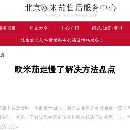
北京欧米茄售后服务中心
OMEGA MAINTENANCE
服务项目
网点大全
中心介绍
问题/知识/资讯
北京欧米茄售后服务中心竭诚为您服务！
盘点
欧米茄走慢了解决方法盘点
米茄手表走慢时，不必过于担心，因为这通常是可以通过一些简
解决的。首先，了解导致手表走慢的原因是解决问题的第一步。
包括电池…