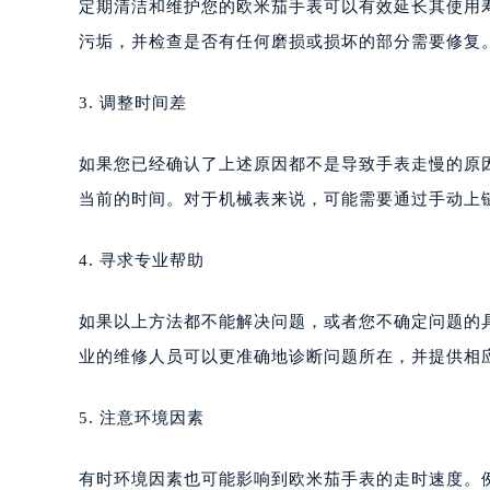
定期清洁和维护您的欧米茄手表可以有效延长其使用
污垢，并检查是否有任何磨损或损坏的部分需要修复
3. 调整时间差
如果您已经确认了上述原因都不是导致手表走慢的原
当前的时间。对于机械表来说，可能需要通过手动上
4. 寻求专业帮助
如果以上方法都不能解决问题，或者您不确定问题的
业的维修人员可以更准确地诊断问题所在，并提供相
5. 注意环境因素
有时环境因素也可能影响到欧米茄手表的走时速度。