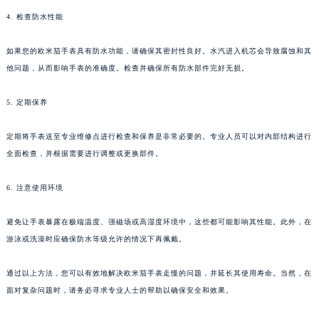
4. 检查防水性能
如果您的欧米茄手表具有防水功能，请确保其密封性良好。水汽进入机芯会导致腐蚀和其
他问题，从而影响手表的准确度。检查并确保所有防水部件完好无损。
5. 定期保养
定期将手表送至专业维修点进行检查和保养是非常必要的。专业人员可以对内部结构进行
全面检查，并根据需要进行调整或更换部件。
6. 注意使用环境
避免让手表暴露在极端温度、强磁场或高湿度环境中，这些都可能影响其性能。此外，在
游泳或洗澡时应确保防水等级允许的情况下再佩戴。
通过以上方法，您可以有效地解决欧米茄手表走慢的问题，并延长其使用寿命。当然，在
面对复杂问题时，请务必寻求专业人士的帮助以确保安全和效果。