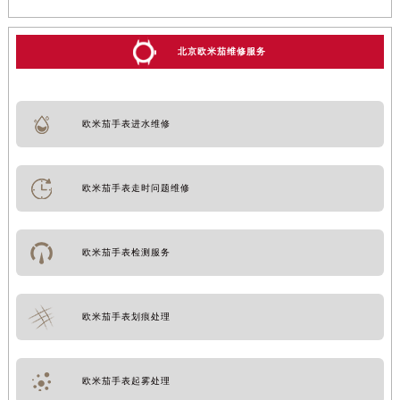
北京欧米茄维修服务
欧米茄手表进水维修
欧米茄手表走时问题维修
欧米茄手表检测服务
欧米茄手表划痕处理
欧米茄手表起雾处理