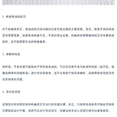
1. 检查电池或机芯
对于机械表而言，电池或机芯的问题往往是导致走慢的主要原因。首先，检查手表的电池
是否需要更换。如果电池电量不足，手表自然会走慢。机械表则需要确保机芯没有磨损或
损坏，这可能需要专业的维修服务。
2. 调整时间差
有时候，手表走慢可能是由于时间差造成的。可以尝试将手表与标准时间源（如手机、电
脑或网络时间服务器）进行对比和校准。这不仅有助于提高准确性，还能帮助发现是否存
在其他潜在问题。
3. 清洁和润滑
定期清洁和润滑是保持机械表正常运行的关键步骤。灰尘、污垢和其他杂质可能会导致机
芯磨损或运行不畅。虽然可以自行尝试清洁，但建议由专业人员进行操作以避免损坏。