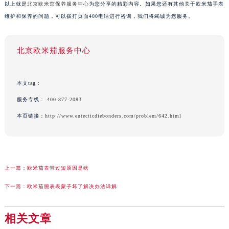
以上就是
北京欧米茄保养服务中心
为您分享的精彩内容。如果您还有其他关于欧米茄手表
维护和保养的问题，可以拨打页面400电话进行咨询，我们将竭诚为您服务。
北京欧米茄服务中心
本文tag：
服务专线：
400-877-2083
本页链接：
http://www.eutecticdiebonders.com/problem/642.html
上一篇：
欧米茄表带过短原因是啥
下一篇：
欧米茄腕表表蒙子坏了解决办法详解
相关文章