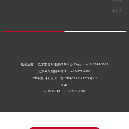
密云区
延庆区
版权所有：
欧米茄售后维修保养中心
Copyright © 2018-2032
北京欧米茄服务电话：
400-877-2083
ICP备案/许可证号：鄂ICP备2025141274号-35
XML
2026-07-18T15:45:27+08:00