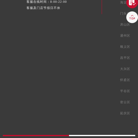

客服在线时间：8:00-22:00
海淀区
客服及门店节假日不休
门头沟区

房山区
通州区
顺义区
昌平区
大兴区
怀柔区
平谷区
密云区
延庆区