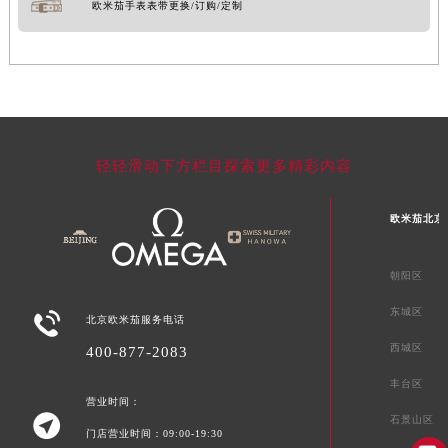
欧米茄手表表带更换/订购/定制
轻轻滑动下方栏目探索更多精彩内容
欧米茄北京
朝阳区
东城区

北京欧米茄服务电话
西城区
400-877-2083
丰台区
营业时间：

石景山区
门店营业时间：09:00-19:30