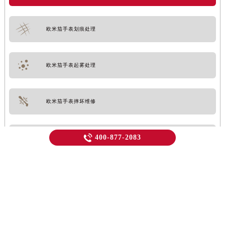
欧米茄手表划痕处理
欧米茄手表起雾处理
欧米茄手表摔坏维修

400-877-2083
欧米茄手表表带更换/订购/定制
轻轻滑动下方栏目探索更多精彩内容