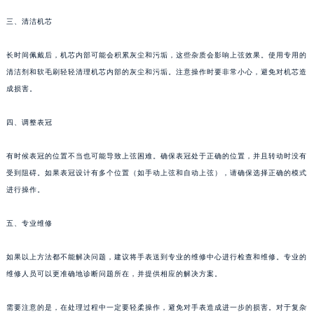
三、清洁机芯
长时间佩戴后，机芯内部可能会积累灰尘和污垢，这些杂质会影响上弦效果。使用专用的
清洁剂和软毛刷轻轻清理机芯内部的灰尘和污垢。注意操作时要非常小心，避免对机芯造
成损害。
四、调整表冠
有时候表冠的位置不当也可能导致上弦困难。确保表冠处于正确的位置，并且转动时没有
受到阻碍。如果表冠设计有多个位置（如手动上弦和自动上弦），请确保选择正确的模式
进行操作。
五、专业维修
如果以上方法都不能解决问题，建议将手表送到专业的维修中心进行检查和维修。专业的
维修人员可以更准确地诊断问题所在，并提供相应的解决方案。
需要注意的是，在处理过程中一定要轻柔操作，避免对手表造成进一步的损害。对于复杂