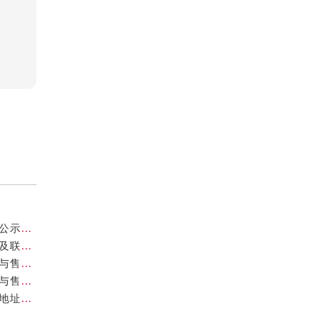
北京欧米茄维修地址业提供专业售后维修保养服务权威公示（2026年7月最新）
亲身到店探访北京欧米茄官方售后服务中心｜官方地址及联系电话（2026年7月最新）
亲身到店探访北京欧米茄官方售后服务中心｜完整地址与售后热线（2026年7月最新）
亲身到店探访北京欧米茄官方售后服务中心｜全部地址与售后服务电话（2026年7月最新）
亲身到店探访北京欧米茄官方售后服务中心｜最新官方地址和维修热线（2026年7月最新）