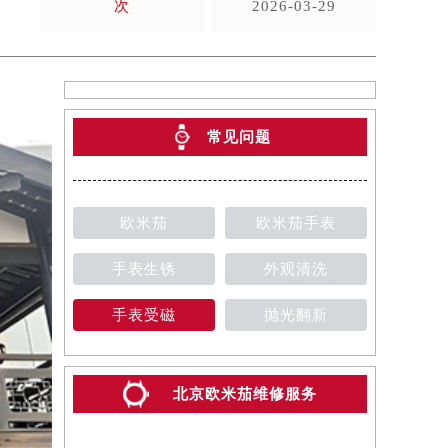
次
2026-03-29
常见问题
欧米茄
欧米茄手表
手表生锈
外观清洗
手表受磁
抛光翻新
北京欧米茄维修服务