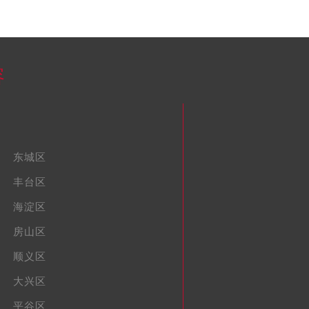
容
东城区
丰台区
海淀区
房山区
顺义区
大兴区
平谷区