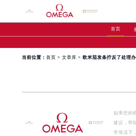
首页
当前位置：
首页
>
文章库
> 欧米茄发条拧反了处理
如果您的
建议，帮
常情况下