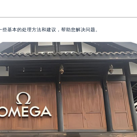
一些基本的处理方法和建议，帮助您解决问题。