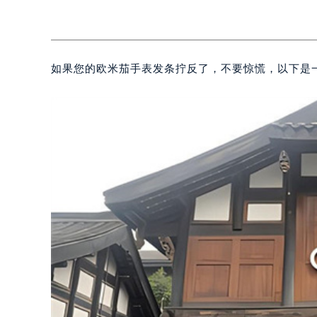
如果您的欧米茄手表发条拧反了，不要惊慌，以下是